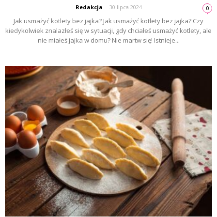
Redakcja
-
30 lipca 2024
0
Jak usmażyć kotlety bez jajka? Jak usmażyć kotlety bez jajka? Czy
kiedykolwiek znalazłeś się w sytuacji, gdy chciałeś usmażyć kotlety, ale
nie miałeś jajka w domu? Nie martw się! Istnieje...