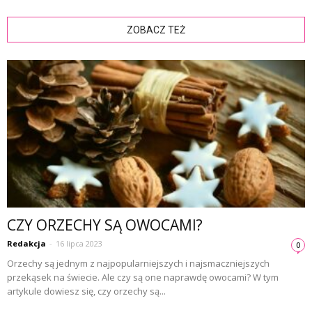
ZOBACZ TEŻ
CZY ORZECHY SĄ OWOCAMI?
Redakcja
-
16 lipca 2023
0
Orzechy są jednym z najpopularniejszych i najsmaczniejszych
przekąsek na świecie. Ale czy są one naprawdę owocami? W tym
artykule dowiesz się, czy orzechy są...