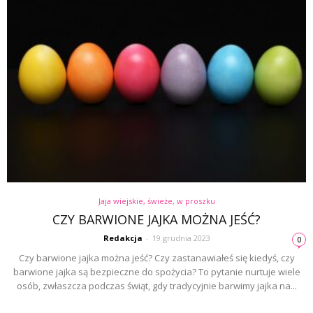
Jaja wiejskie, świeże, w proszku
CZY BARWIONE JAJKA MOŻNA JEŚĆ?
Redakcja
-
19 grudnia 2023
0
Czy barwione jajka można jeść? Czy zastanawiałeś się kiedyś, czy
barwione jajka są bezpieczne do spożycia? To pytanie nurtuje wiele
osób, zwłaszcza podczas świąt, gdy tradycyjnie barwimy jajka na...