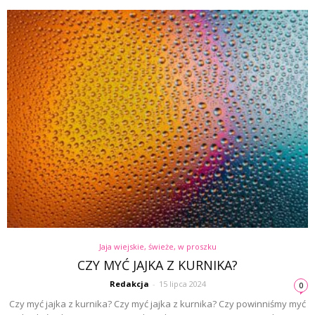
Jaja wiejskie, świeże, w proszku
CZY MYĆ JAJKA Z KURNIKA?
Redakcja
-
15 lipca 2024
0
Czy myć jajka z kurnika? Czy myć jajka z kurnika? Czy powinniśmy myć