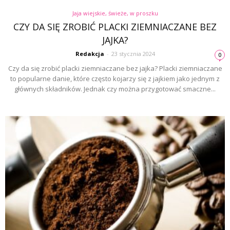
Jaja wiejskie, świeże, w proszku
CZY DA SIĘ ZROBIĆ PLACKI ZIEMNIACZANE BEZ
JAJKA?
Redakcja
-
23 stycznia 2024
0
Czy da się zrobić placki ziemniaczane bez jajka? Placki ziemniaczane
to popularne danie, które często kojarzy się z jajkiem jako jednym z
głównych składników. Jednak czy można przygotować smaczne...