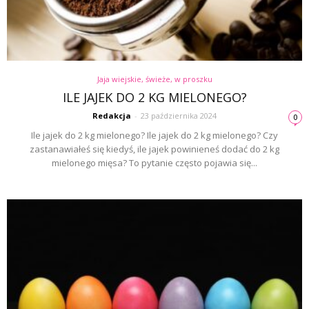
Jaja wiejskie, świeże, w proszku
ILE JAJEK DO 2 KG MIELONEGO?
Redakcja
-
23 października 2024
0
Ile jajek do 2 kg mielonego? Ile jajek do 2 kg mielonego? Czy
zastanawiałeś się kiedyś, ile jajek powinieneś dodać do 2 kg
mielonego mięsa? To pytanie często pojawia się...