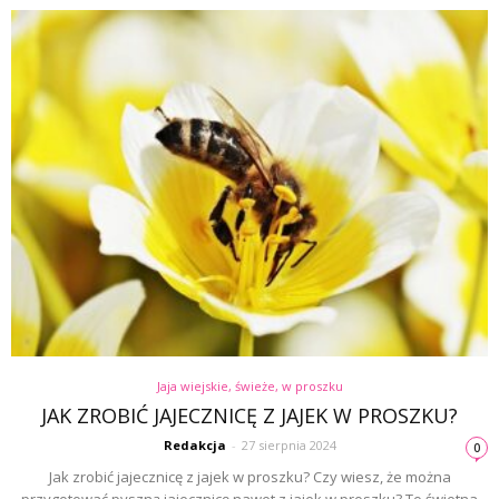
Jaja wiejskie, świeże, w proszku
JAK ZROBIĆ JAJECZNICĘ Z JAJEK W PROSZKU?
Redakcja
-
27 sierpnia 2024
0
Jak zrobić jajecznicę z jajek w proszku? Czy wiesz, że można
przygotować pyszną jajecznicę nawet z jajek w proszku? To świetna