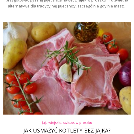
alternatywa dla tradycyjnej jajecznicy, szczególnie gdy nie masz...
Jaja wiejskie, świeże, w proszku
JAK USMAŻYĆ KOTLETY BEZ JAJKA?