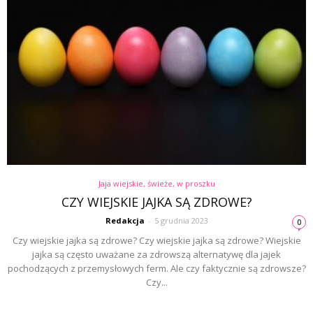
Jaja wiejskie, świeże, w proszku
CZY WIEJSKIE JAJKA SĄ ZDROWE?
Redakcja
-
5 grudnia 2023
0
Czy wiejskie jajka są zdrowe? Czy wiejskie jajka są zdrowe? Wiejskie
jajka są często uważane za zdrowszą alternatywę dla jajek
pochodzących z przemysłowych ferm. Ale czy faktycznie są zdrowsze?
Czy...