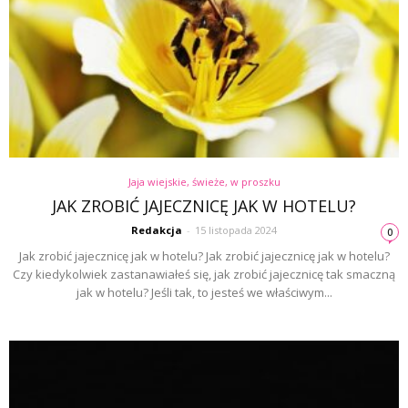
Jaja wiejskie, świeże, w proszku
JAK ZROBIĆ JAJECZNICĘ JAK W HOTELU?
Redakcja
-
15 listopada 2024
0
Jak zrobić jajecznicę jak w hotelu? Jak zrobić jajecznicę jak w hotelu?
Czy kiedykolwiek zastanawiałeś się, jak zrobić jajecznicę tak smaczną
jak w hotelu? Jeśli tak, to jesteś we właściwym...