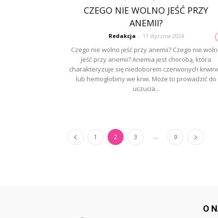
CZEGO NIE WOLNO JEŚĆ PRZY
ANEMII?
Redakcja
-
11 stycznia 2024
Czego nie wolno jeść przy anemii? Czego nie wol
jeść przy anemii? Anemia jest chorobą, która
charakteryzuje się niedoborem czerwonych krwin
lub hemoglobiny we krwi. Może to prowadzić do
uczucia...
...
1
2
3
9
O 