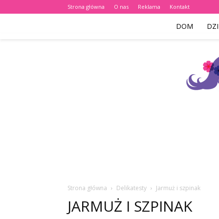
Strona główna
O nas
Reklama
Kontakt
DOM
DZI
Strona główna
Delikatesty
Jarmuż i szpinak
JARMUŻ I SZPINAK