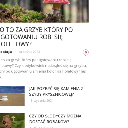
O TO ZA GRZYB KTÓRY PO
GOTOWANIU ROBI SIĘ
IOLETOWY?
dakcja
-
1 września 2023
0
 to za grzyb, który po ugotowaniu robi się
oletowy? Czy kiedykolwiek natknąłeś się na grzyba,
óry po ugotowaniu zmienia kolor na fioletowy? Jeśli
,...
JAK POZBYĆ SIĘ KAMIENIA Z
SZYBY PRYSZNICOWEJ?
18 stycznia 2024
CZY OD SŁODYCZY MOŻNA
DOSTAĆ ROBAKÓW?
28 grudnia 2023