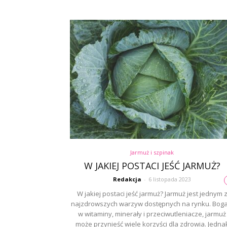
Jarmuż i szpinak
W JAKIEJ POSTACI JEŚĆ JARMUŻ?
Redakcja
-
6 listopada 2023
W jakiej postaci jeść jarmuż? Jarmuż jest jednym 
najzdrowszych warzyw dostępnych na rynku. Boga
w witaminy, minerały i przeciwutleniacze, jarmuż
może przynieść wiele korzyści dla zdrowia. Jedna