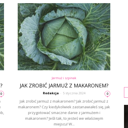
Jarmuż i szpinak
?
JAK ZROBIĆ JARMUŻ Z MAKARONEM?
Redakcja
-
5 stycznia 2024
0
0
a
Jak zrobić jarmuż z makaronem? Jak zrobić jarmuż z
u
makaronem? Czy kiedykolwiek zastanawiałeś się, jak
ób,
przygotować smaczne danie z jarmużem i
makaronem? Jeśli tak, to jesteś we właściwym
miejscu! W...