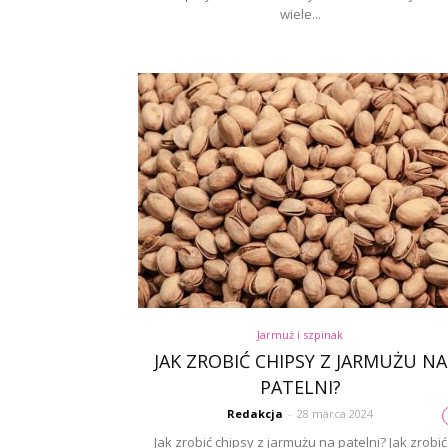
wiele...
Jarmuż i szpinak
JAK ZROBIĆ CHIPSY Z JARMUŻU NA
PATELNI?
Redakcja
-
28 marca 2024
Jak zrobić chipsy z jarmużu na patelni? Jak zrobić