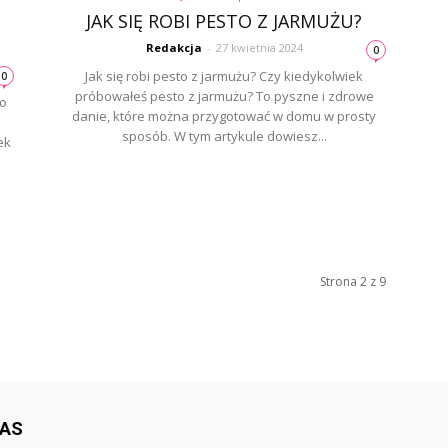
JAK SIĘ ROBI PESTO Z JARMUŻU?
Redakcja
-
27 kwietnia 2024
0
Jak się robi pesto z jarmużu? Czy kiedykolwiek
0
próbowałeś pesto z jarmużu? To pyszne i zdrowe
no
danie, które można przygotować w domu w prosty
sposób. W tym artykule dowiesz...
ek
Strona 2 z 9
NAS