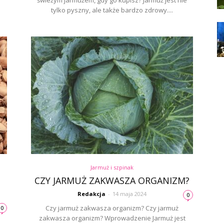
świeżym jarmużem, gdy go kupisz? Jarmuż jest nie
tylko pyszny, ale także bardzo zdrowy....
Jarmuż i szpinak
CZY JARMUŻ ZAKWASZA ORGANIZM?
Redakcja
-
14 maja 2024
0
Czy jarmuż zakwasza organizm? Czy jarmuż
0
zakwasza organizm? Wprowadzenie Jarmuż jest