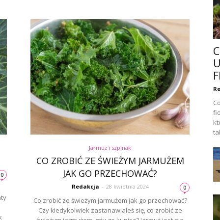
C
U
F
Re
Co
fi
kt
tak
Jarmuż i szpinak
CO ZROBIĆ ZE ŚWIEŻYM JARMUŻEM
JAK GO PRZECHOWAĆ?
0
Redakcja
-
28 kwietnia 2024
z
0
ty
Co zrobić ze świeżym jarmużem jak go przechować?
Czy kiedykolwiek zastanawiałeś się, co zrobić ze
k