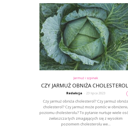
Jarmuż i szpinak
CZY JARMUŻ OBNIŻA CHOLESTEROL
Redakcja
-
23 lipca 2023
Czy jarmuż obniża cholesterol? Czy jarmuż obniż
cholesterol? Czy jarmuż może pomóc w obniżeni
poziomu cholesterolu? To pytanie nurtuje wiele os
zwłaszcza tych zmagających się z wysokim
poziomem cholesterolu we...