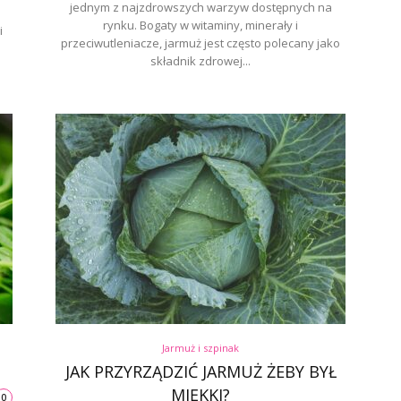
jednym z najzdrowszych warzyw dostępnych na
rynku. Bogaty w witaminy, minerały i
i
przeciwutleniacze, jarmuż jest często polecany jako
składnik zdrowej...
Jarmuż i szpinak
JAK PRZYRZĄDZIĆ JARMUŻ ŻEBY BYŁ
MIĘKKI?
0