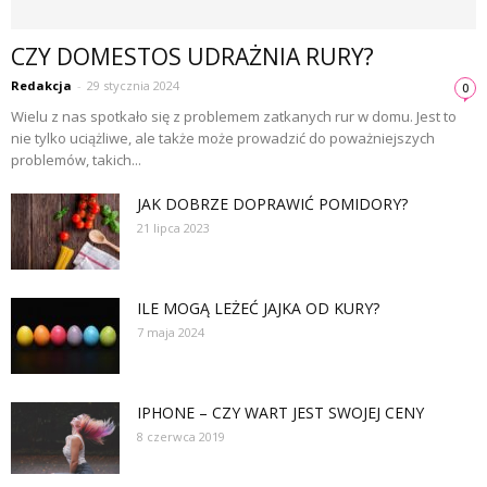
CZY DOMESTOS UDRAŻNIA RURY?
Redakcja
-
29 stycznia 2024
0
Wielu z nas spotkało się z problemem zatkanych rur w domu. Jest to
nie tylko uciążliwe, ale także może prowadzić do poważniejszych
problemów, takich...
JAK DOBRZE DOPRAWIĆ POMIDORY?
21 lipca 2023
ILE MOGĄ LEŻEĆ JAJKA OD KURY?
7 maja 2024
IPHONE – CZY WART JEST SWOJEJ CENY
8 czerwca 2019