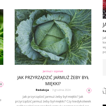
J
Re
Ja
ki
wy
po
Jarmuż i szpinak
JAK PRZYRZĄDZIĆ JARMUŻ ŻEBY BYŁ
MIĘKKI?
0
Redakcja
-
3 grudnia 2024
0
Jak przyrządzić jarmuż żeby był miękki? Jak
e
przyrządzić jarmuż żeby był miękki? Czy kiedykolwiek