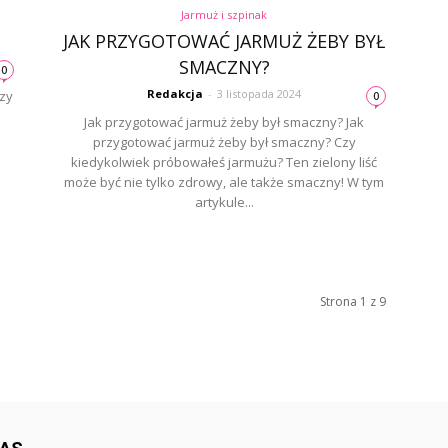
Jarmuż i szpinak
JAK PRZYGOTOWAĆ JARMUŻ ŻEBY BYŁ
SMACZNY?
0
Redakcja
-
3 listopada 2024
Czy
0
Jak przygotować jarmuż żeby był smaczny? Jak
przygotować jarmuż żeby był smaczny? Czy
kiedykolwiek próbowałeś jarmużu? Ten zielony liść
może być nie tylko zdrowy, ale także smaczny! W tym
artykule...
Strona 1 z 9