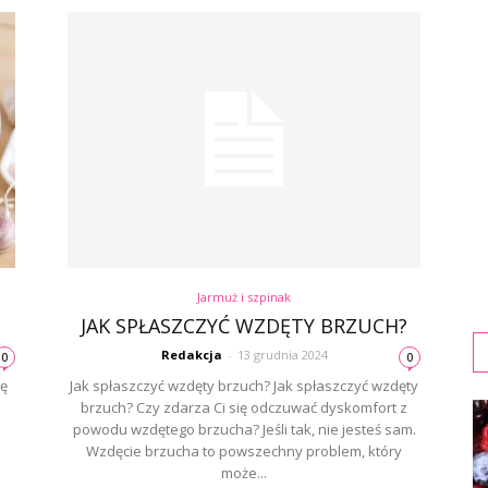
Jarmuż i szpinak
JAK SPŁASZCZYĆ WZDĘTY BRZUCH?
Redakcja
-
13 grudnia 2024
0
0
ię
Jak spłaszczyć wzdęty brzuch? Jak spłaszczyć wzdęty
i
brzuch? Czy zdarza Ci się odczuwać dyskomfort z
powodu wzdętego brzucha? Jeśli tak, nie jesteś sam.
Wzdęcie brzucha to powszechny problem, który
może...