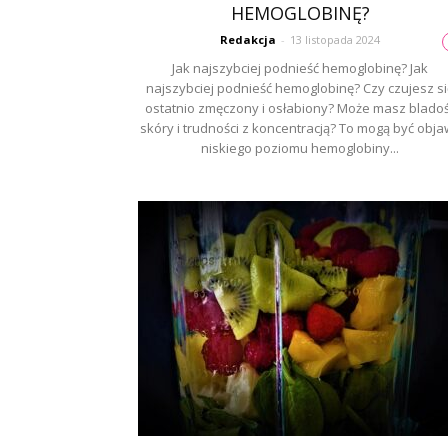
HEMOGLOBINĘ?
Redakcja
-
13 listopada 2024
Jak najszybciej podnieść hemoglobinę? Jak
najszybciej podnieść hemoglobinę? Czy czujesz si
ostatnio zmęczony i osłabiony? Może masz blado
skóry i trudności z koncentracją? To mogą być obj
niskiego poziomu hemoglobiny...