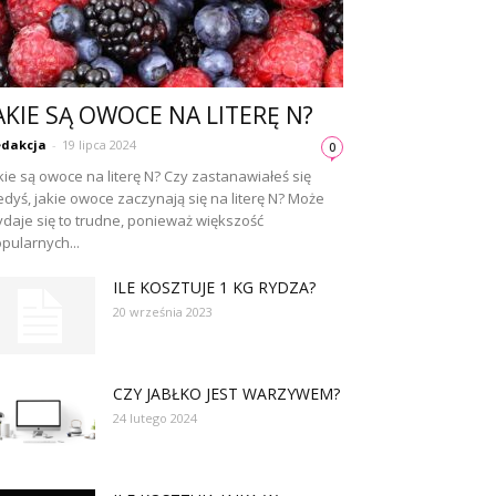
AKIE SĄ OWOCE NA LITERĘ N?
dakcja
-
19 lipca 2024
0
kie są owoce na literę N? Czy zastanawiałeś się
edyś, jakie owoce zaczynają się na literę N? Może
daje się to trudne, ponieważ większość
pularnych...
ILE KOSZTUJE 1 KG RYDZA?
20 września 2023
CZY JABŁKO JEST WARZYWEM?
24 lutego 2024