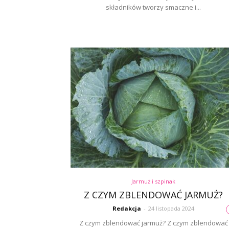
składników tworzy smaczne i...
Jarmuż i szpinak
Z CZYM ZBLENDOWAĆ JARMUŻ?
Redakcja
-
24 listopada 2024
Z czym zblendować jarmuż? Z czym zblendować