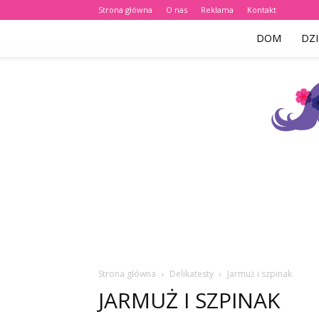
Strona główna
O nas
Reklama
Kontakt
DOM
DZI
Strona główna
Delikatesty
Jarmuż i szpinak
JARMUŻ I SZPINAK