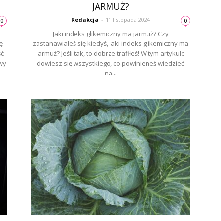
JARMUŻ?
Redakcja
-
11 listopada 2024
0
0
Jaki indeks glikemiczny ma jarmuż? Czy
ę
zastanawiałeś się kiedyś, jaki indeks glikemiczny ma
ść
jarmuż? Jeśli tak, to dobrze trafiłeś! W tym artykule
awy
dowiesz się wszystkiego, co powinieneś wiedzieć
na...