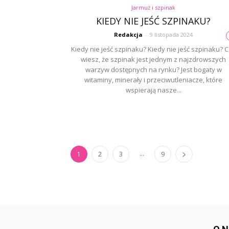
Jarmuż i szpinak
KIEDY NIE JEŚĆ SZPINAKU?
Redakcja
-
9 listopada 2024
Kiedy nie jeść szpinaku? Kiedy nie jeść szpinaku? 
wiesz, że szpinak jest jednym z najzdrowszych
warzyw dostępnych na rynku? Jest bogaty w
witaminy, minerały i przeciwutleniacze, które
wspierają nasze...
...
1
2
3
9