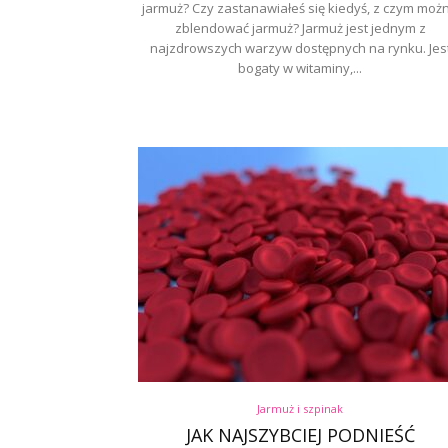
jarmuż? Czy zastanawiałeś się kiedyś, z czym moż
zblendować jarmuż? Jarmuż jest jednym z
najzdrowszych warzyw dostępnych na rynku. Jes
bogaty w witaminy,...
Jarmuż i szpinak
JAK NAJSZYBCIEJ PODNIEŚĆ