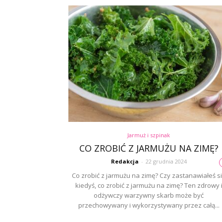
Jarmuż i szpinak
CO ZROBIĆ Z JARMUŻU NA ZIMĘ?
Redakcja
-
22 grudnia 2024
Co zrobić z jarmużu na zimę? Czy zastanawiałeś s
kiedyś, co zrobić z jarmużu na zimę? Ten zdrowy 
odżywczy warzywny skarb może być
przechowywany i wykorzystywany przez całą...