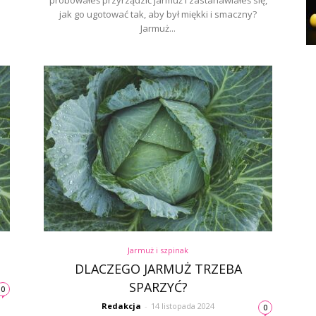
próbowałeś przyrządzić jarmuż i zastanawiałeś się,
jak go ugotować tak, aby był miękki i smaczny?
Jarmuż...
Jarmuż i szpinak
DLACZEGO JARMUŻ TRZEBA
SPARZYĆ?
0
Redakcja
-
14 listopada 2024
0