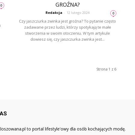
GROŹNA?
0
Redakcja
-
12 lutego 2024
0
Czy jaszczurka zwinka jest groźna? To pytanie często
u
zadawane przez ludzi, którzy spotykają te małe
stworzenia w swoim otoczeniu. W tym artykule
dowiesz się, czy jaszczurka zwinka jest...
Strona 1 z 6
NAS
loszowana.pl to portal lifestyle'owy dla osób kochających modę.