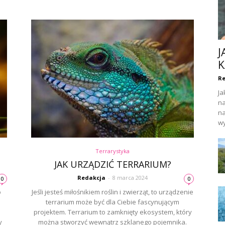
J
K
Re
Ja
na
na
wy
Terrarystyka
JAK URZĄDZIĆ TERRARIUM?
Redakcja
-
8 marca 2024
0
0
o
Jeśli jesteś miłośnikiem roślin i zwierząt, to urządzenie
terrarium może być dla Ciebie fascynującym
projektem. Terrarium to zamknięty ekosystem, który
y
można stworzyć wewnątrz szklanego pojemnika.