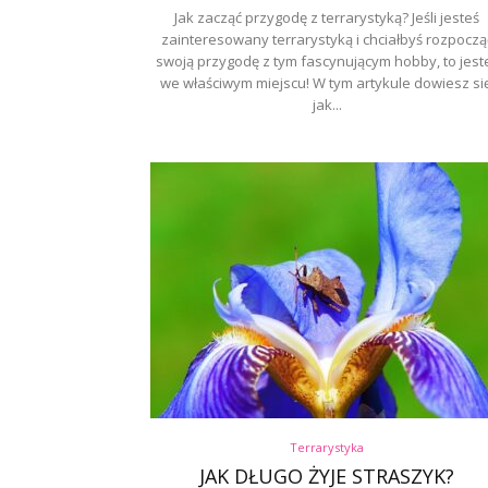
Jak zacząć przygodę z terrarystyką? Jeśli jesteś
zainteresowany terrarystyką i chciałbyś rozpoczą
swoją przygodę z tym fascynującym hobby, to jest
we właściwym miejscu! W tym artykule dowiesz się
jak...
Terrarystyka
JAK DŁUGO ŻYJE STRASZYK?