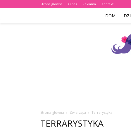
Strona główna
O nas
Reklama
Kontakt
DOM
DZI
Strona główna
Zwierzęta
Terrarystyka
TERRARYSTYKA