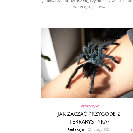
gadów i zastanawiasz się, czy możesz wziąć geko
na ręce, to jesteś...
Terrarystyka
JAK ZACZĄĆ PRZYGODĘ Z
TERRARYSTYKĄ?
Redakcja
-
23 lutego 2024