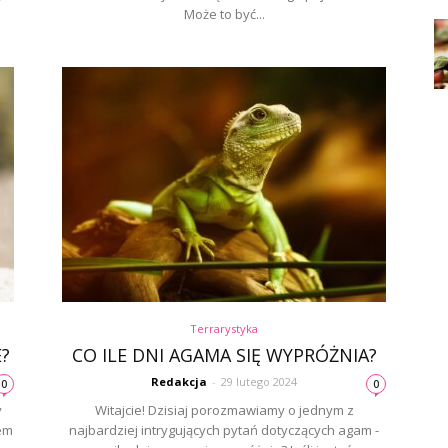
Może to być...
Terrarystyka
?
CO ILE DNI AGAMA SIĘ WYPRÓŻNIA?
Redakcja
-
29 lutego 2024
0
0
y
Witajcie! Dzisiaj porozmawiamy o jednym z
iem
najbardziej intrygujących pytań dotyczących agam -