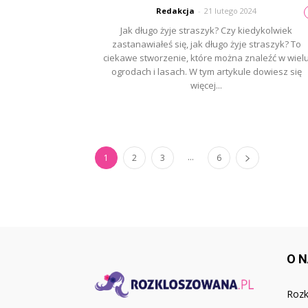
Redakcja
-
21 lutego 2024
Jak długo żyje straszyk? Czy kiedykolwiek
zastanawiałeś się, jak długo żyje straszyk? To
ciekawe stworzenie, które można znaleźć w wiel
ogrodach i lasach. W tym artykule dowiesz się
więcej...
...
1
2
3
6
O 
Rozk