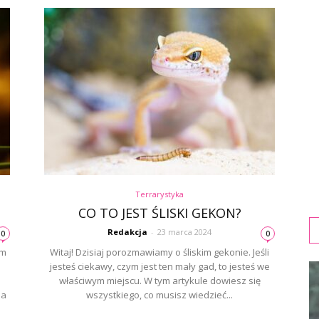
Terrarystyka
CO TO JEST ŚLISKI GEKON?
Redakcja
-
23 marca 2024
0
0
ym
Witaj! Dzisiaj porozmawiamy o śliskim gekonie. Jeśli
jesteś ciekawy, czym jest ten mały gad, to jesteś we
właściwym miejscu. W tym artykule dowiesz się
la
wszystkiego, co musisz wiedzieć...