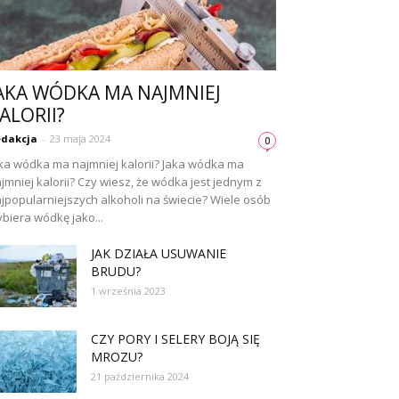
AKA WÓDKA MA NAJMNIEJ
ALORII?
dakcja
-
23 maja 2024
0
ka wódka ma najmniej kalorii? Jaka wódka ma
jmniej kalorii? Czy wiesz, że wódka jest jednym z
jpopularniejszych alkoholi na świecie? Wiele osób
biera wódkę jako...
JAK DZIAŁA USUWANIE
BRUDU?
1 września 2023
CZY PORY I SELERY BOJĄ SIĘ
MROZU?
21 października 2024