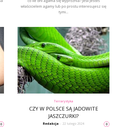
na
co ile dni agama się wypróżnia? Jeśli jesteś
właścicielem agamy lub po prostu interesujesz się
tymi...
Terrarystyka
CZY W POLSCE SĄ JADOWITE
JASZCZURKI?
Redakcja
-
22 lutego 2024
0
0