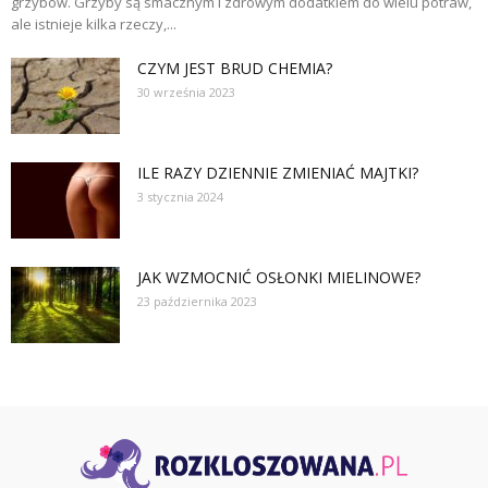
grzybów. Grzyby są smacznym i zdrowym dodatkiem do wielu potraw,
ale istnieje kilka rzeczy,...
CZYM JEST BRUD CHEMIA?
30 września 2023
ILE RAZY DZIENNIE ZMIENIAĆ MAJTKI?
3 stycznia 2024
JAK WZMOCNIĆ OSŁONKI MIELINOWE?
23 października 2023