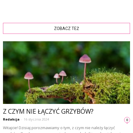
ZOBACZ TEŻ
Z CZYM NIE ŁĄCZYĆ GRZYBÓW?
Redakcja
-
16 stycznia 2024
0
Witajcie! Dzisiaj porozmawiamy o tym, z czym nie należy łączyć