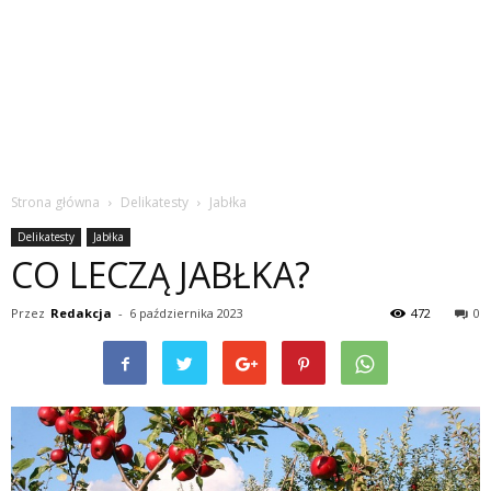
Strona główna
Delikatesty
Jabłka
Delikatesty
Jabłka
CO LECZĄ JABŁKA?
Przez
Redakcja
-
6 października 2023
472
0