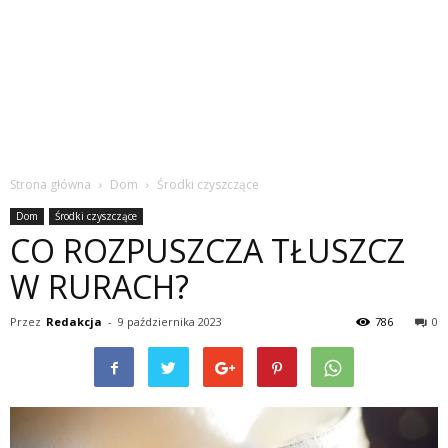
Strona główna
Dom
Środki czyszczące
Dom
Środki czyszczące
CO ROZPUSZCZA TŁUSZCZ
W RURACH?
Przez
Redakcja
-
9 października 2023
786
0