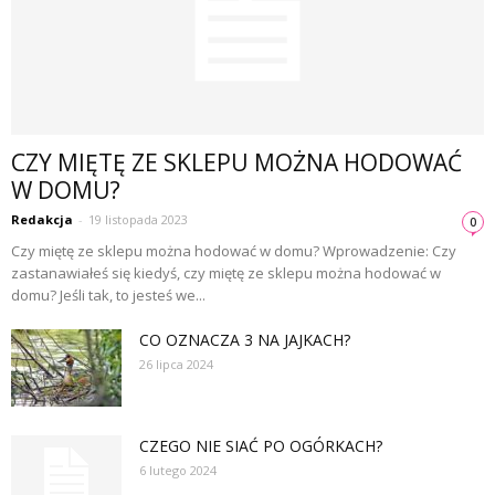
CZY MIĘTĘ ZE SKLEPU MOŻNA HODOWAĆ
W DOMU?
Redakcja
-
19 listopada 2023
0
Czy miętę ze sklepu można hodować w domu? Wprowadzenie: Czy
zastanawiałeś się kiedyś, czy miętę ze sklepu można hodować w
domu? Jeśli tak, to jesteś we...
CO OZNACZA 3 NA JAJKACH?
26 lipca 2024
CZEGO NIE SIAĆ PO OGÓRKACH?
6 lutego 2024