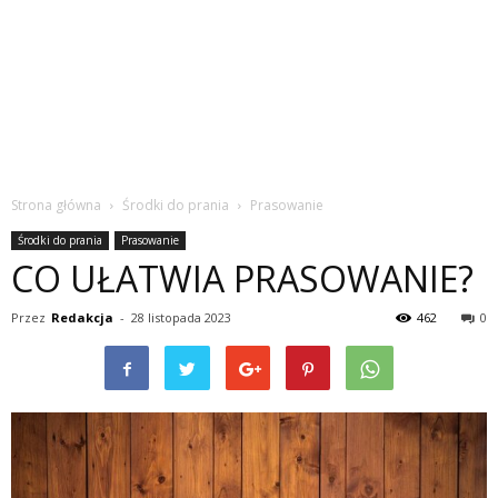
Strona główna
Środki do prania
Prasowanie
Środki do prania
Prasowanie
CO UŁATWIA PRASOWANIE?
Przez
Redakcja
-
28 listopada 2023
462
0