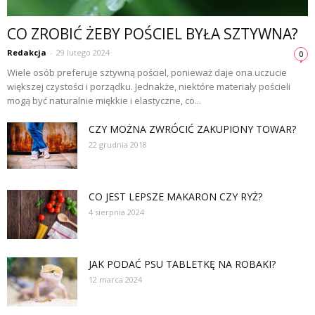
CO ZROBIĆ ŻEBY POŚCIEL BYŁA SZTYWNA?
Redakcja
-
29 lutego 2024
0
Wiele osób preferuje sztywną pościel, ponieważ daje ona uczucie
większej czystości i porządku. Jednakże, niektóre materiały pościeli
mogą być naturalnie miękkie i elastyczne, co...
CZY MOŻNA ZWRÓCIĆ ZAKUPIONY TOWAR?
22 grudnia 2018
CO JEST LEPSZE MAKARON CZY RYŻ?
4 sierpnia 2024
JAK PODAĆ PSU TABLETKĘ NA ROBAKI?
12 marca 2024