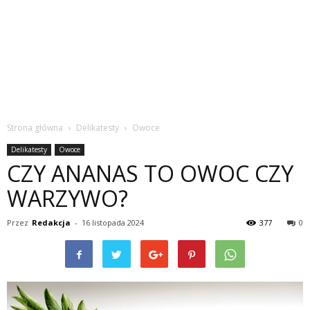
Strona główna
Delikatesty
Owoce
Delikatesty
Owoce
CZY ANANAS TO OWOC CZY
WARZYWO?
Przez
Redakcja
-
16 listopada 2024
377
0