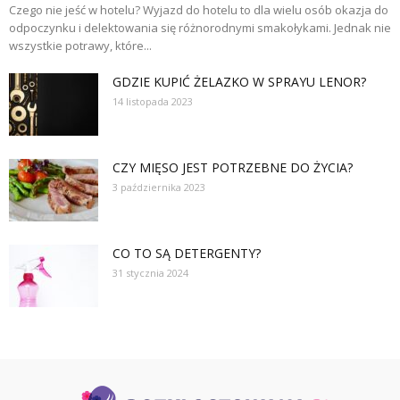
Czego nie jeść w hotelu? Wyjazd do hotelu to dla wielu osób okazja do
odpoczynku i delektowania się różnorodnymi smakołykami. Jednak nie
wszystkie potrawy, które...
GDZIE KUPIĆ ŻELAZKO W SPRAYU LENOR?
14 listopada 2023
CZY MIĘSO JEST POTRZEBNE DO ŻYCIA?
3 października 2023
CO TO SĄ DETERGENTY?
31 stycznia 2024