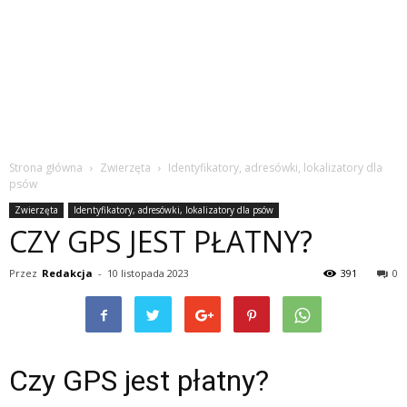
Strona główna
Zwierzęta
Identyfikatory, adresówki, lokalizatory dla
psów
Zwierzęta
Identyfikatory, adresówki, lokalizatory dla psów
CZY GPS JEST PŁATNY?
Przez
Redakcja
-
10 listopada 2023
391
0
Czy GPS jest płatny?