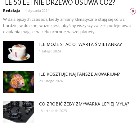
ILE 50 LETNIE DRZEWO USUWA CO2?
Redakcja
-
4 stycznia 2024
0
W dzisiejszych czasach, kiedy zmiany klimatyczne stają się coraz
bardziej widoczne, ważne jest, abyśmy wszyscy zaczęli podejmować
działania mające na celu ochronę naszej planety....
ILE MOŻE STAĆ OTWARTA ŚMIETANKA?
1 lutego 2024
ILE KOSZTUJE NAJTAŃSZE AKWARIUM?
28 lutego 2024
CO ZROBIĆ ŻEBY ZMYWARKA LEPIEJ MYLĄ?
18 listopada 2023