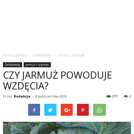
Strona główna
Delikatesty
Jarmuż i szpinak
Delikatesty
Jarmuż i szpinak
CZY JARMUŻ POWODUJE
WZDĘCIA?
Przez
Redakcja
-
8 października 2024
277
0