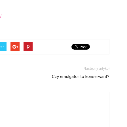
/:
ter
Następny artykuł
Czy emulgator to konserwant?