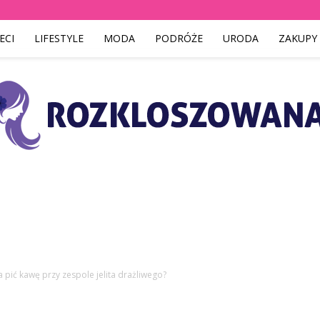
ECI
LIFESTYLE
MODA
PODRÓŻE
URODA
ZAKUPY
Rozkloszowana.pl
 pić kawę przy zespole jelita drażliwego?