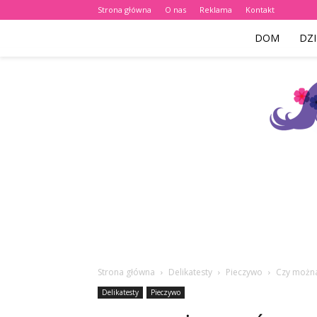
Strona główna
O nas
Reklama
Kontakt
DOM
DZI
Strona główna
Delikatesty
Pieczywo
Czy można
Delikatesty
Pieczywo