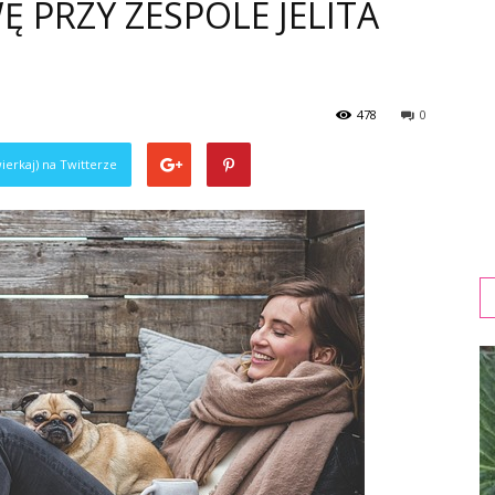
 PRZY ZESPOLE JELITA
478
0
ierkaj) na Twitterze