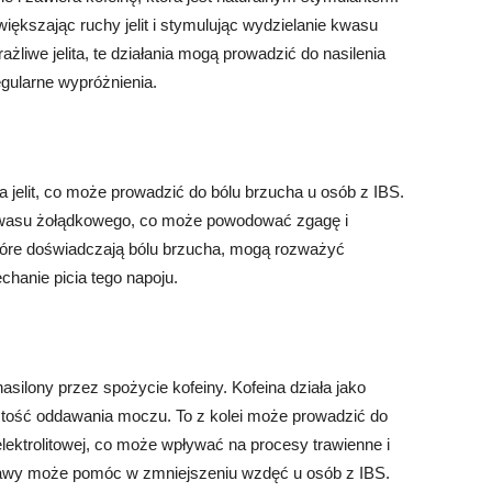
kszając ruchy jelit i stymulując wydzielanie kwasu
żliwe jelita, te działania mogą prowadzić do nasilenia
egularne wypróżnienia.
a jelit, co może prowadzić do bólu brzucha u osób z IBS.
kwasu żołądkowego, co może powodować zgagę i
tóre doświadczają bólu brzucha, mogą rozważyć
chanie picia tego napoju.
silony przez spożycie kofeiny. Kofeina działa jako
stość oddawania moczu. To z kolei może prowadzić do
ektrolitowej, co może wpływać na procesy trawienne i
kawy może pomóc w zmniejszeniu wzdęć u osób z IBS.