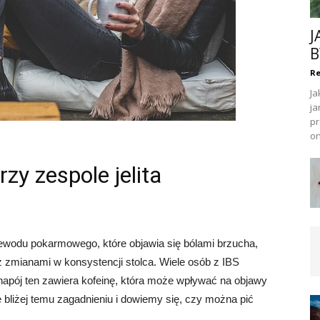
J
B
Re
Ja
ja
pr
on
zy zespole jelita
rzewodu pokarmowego, które objawia się bólami brzucha,
 zmianami w konsystencji stolca. Wiele osób z IBS
napój ten zawiera kofeinę, która może wpływać na objawy
 bliżej temu zagadnieniu i dowiemy się, czy można pić