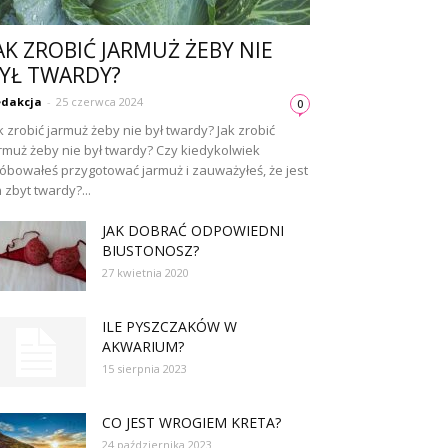
AK ZROBIĆ JARMUŻ ŻEBY NIE
YŁ TWARDY?
dakcja
-
25 czerwca 2024
0
k zrobić jarmuż żeby nie był twardy? Jak zrobić
rmuż żeby nie był twardy? Czy kiedykolwiek
óbowałeś przygotować jarmuż i zauważyłeś, że jest
 zbyt twardy?...
JAK DOBRAĆ ODPOWIEDNI
BIUSTONOSZ?
27 kwietnia 2020
ILE PYSZCZAKÓW W
AKWARIUM?
15 sierpnia 2023
CO JEST WROGIEM KRETA?
24 października 2023