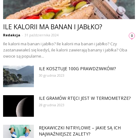
ILE KALORII MA BANAN I JABŁKO?
Redakcja
-
31 października 2024
0
Ile kalorii ma banan i jabłko? Ile kalorii ma banan i jabłko? Czy
zastanawiałeś się kiedyś, ile kalorii zawierają banany i jabłka? Oba
owoce są popularne...
ILE KOSZTUJE 100G PRAWDZIWKÓW?
30 grudnia 2023
ILE GRAMÓW RTĘCI JEST W TERMOMETRZE?
28 grudnia 2023
RĘKAWICZKI NITRYLOWE – JAKIE SĄ ICH
NAJWAŻNIEJSZE ZALETY?