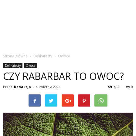
Strona główna
Delikatesty
Owoce
Delikatesty
Owoce
CZY RABARBAR TO OWOC?
Przez
Redakcja
-
4 kwietnia 2024
404
0