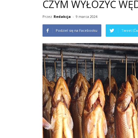
CZYM WYŁOŻYĆ WĘD
Przez
Redakcja
-
9 marca 2024
Podziel się na Facebooku
Tweet (Ćw