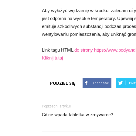
Aby wyłożyć wędzarnię w środku, zalecam użyć s
jest odporna na wysokie temperatury. Upewnij si
emituje szkodliwych substancji podczas proce
wentylowaniu pomieszczenia, aby uniknąć gro
Link tagu HTML
do strony https://www.bodyandm
Kliknij tutaj
PODZIEL SIĘ
Facebook
Twit
Poprzedni artykuł
Gdzie wpada tabletka w zmywarce?