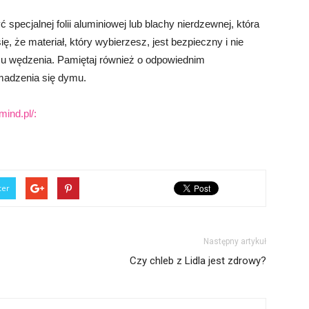
pecjalnej folii aluminiowej lub blachy nierdzewnej, która
ę, że materiał, który wybierzesz, jest bezpieczny i nie
su wędzenia. Pamiętaj również o odpowiednim
madzenia się dymu.
ind.pl/:
ter
Następny artykuł
Czy chleb z Lidla jest zdrowy?