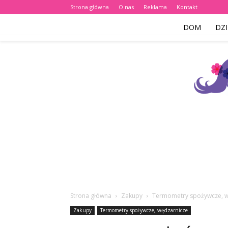
Strona główna
O nas
Reklama
Kontakt
DOM
DZI
Strona główna
Zakupy
Termometry spożywcze, w
Zakupy
Termometry spożywcze, wędzarnicze