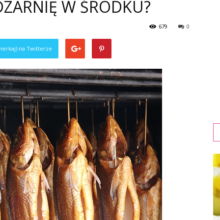
ZARNIĘ W ŚRODKU?
679
0
ierkaj) na Twitterze