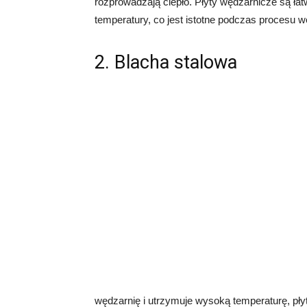
rozprowadzają ciepło. Płyty wędzarnicze są ła
temperatury, co jest istotne podczas procesu w
2. Blacha stalowa
wędzarnię i utrzymuje wysoką temperaturę, pł