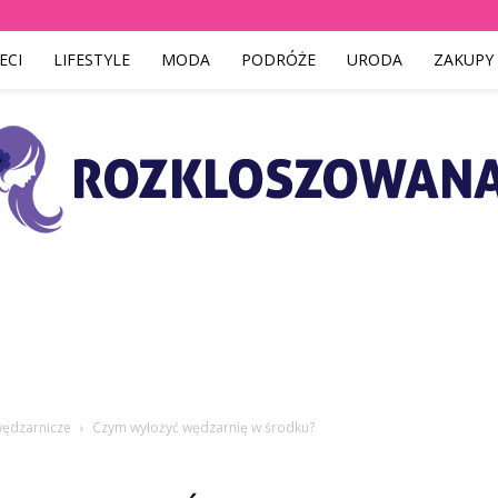
ECI
LIFESTYLE
MODA
PODRÓŻE
URODA
ZAKUPY
Rozkloszowana.pl
ędzarnicze
Czym wyłożyć wędzarnię w środku?