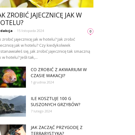
AK ZROBIĆ JAJECZNICĘ JAK W
OTELU?
dakcja
-
15 listopada 2024
0
k zrobić jajecznicę jak w hotelu? Jak zrobić
jecznicę jak w hotelu? Czy kiedykolwiek
stanawiałeś się, jak zrobić jajecznicę tak smaczną
k w hotelu? Jeśli tak,...
CO ZROBIĆ Z AKWARIUM W
CZASIE WAKACJI?
1 grudnia 2024
ILE KOSZTUJE 100 G
SUSZONYCH GRZYBÓW?
7 lutego 2024
JAK ZACZĄĆ PRZYGODĘ Z
TERRARYSTYKĄ?