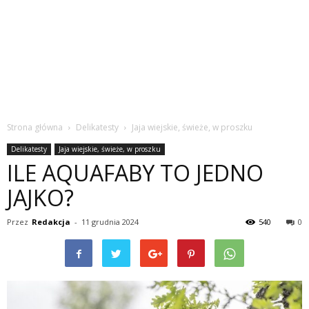
Strona główna
Delikatesty
Jaja wiejskie, świeże, w proszku
Delikatesty
Jaja wiejskie, świeże, w proszku
ILE AQUAFABY TO JEDNO
JAJKO?
Przez
Redakcja
-
11 grudnia 2024
540
0