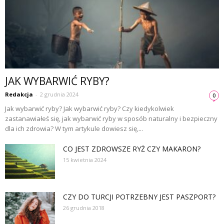
JAK WYBARWIĆ RYBY?
Redakcja
-
2 grudnia 2024
0
Jak wybarwić ryby? Jak wybarwić ryby? Czy kiedykolwiek
zastanawiałeś się, jak wybarwić ryby w sposób naturalny i bezpieczny
dla ich zdrowia? W tym artykule dowiesz się,...
CO JEST ZDROWSZE RYŻ CZY MAKARON?
15 kwietnia 2024
CZY DO TURCJI POTRZEBNY JEST PASZPORT?
26 grudnia 2018