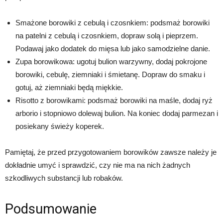
Smażone borowiki z cebulą i czosnkiem: podsmaż borowiki
na patelni z cebulą i czosnkiem, dopraw solą i pieprzem.
Podawaj jako dodatek do mięsa lub jako samodzielne danie.
Zupa borowikowa: ugotuj bulion warzywny, dodaj pokrojone
borowiki, cebulę, ziemniaki i śmietanę. Dopraw do smaku i
gotuj, aż ziemniaki będą miękkie.
Risotto z borowikami: podsmaż borowiki na maśle, dodaj ryż
arborio i stopniowo dolewaj bulion. Na koniec dodaj parmezan i
posiekany świeży koperek.
Pamiętaj, że przed przygotowaniem borowików zawsze należy je
dokładnie umyć i sprawdzić, czy nie ma na nich żadnych
szkodliwych substancji lub robaków.
Podsumowanie