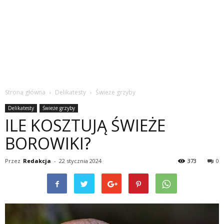
Strona główna
Delikatesty
Świeże grzyby
Delikatesty
Świeże grzyby
ILE KOSZTUJĄ ŚWIEŻE
BOROWIKI?
Przez
Redakcja
-
22 stycznia 2024
373
0