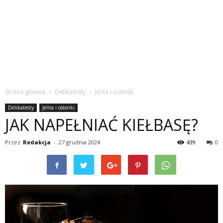
Strona główna
Delikatesty
Jelita i osłonki
Delikatesty
Jelita i osłonki
JAK NAPEŁNIAĆ KIEŁBASĘ?
Przez
Redakcja
-
27 grudnia 2024
439
0