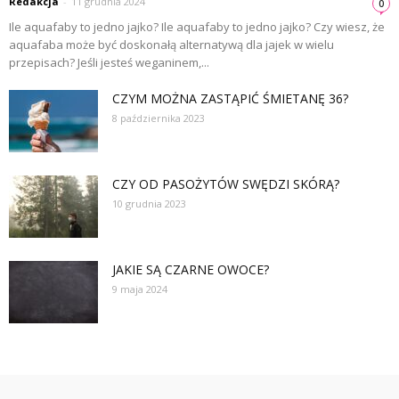
Redakcja
-
11 grudnia 2024
0
Ile aquafaby to jedno jajko? Ile aquafaby to jedno jajko? Czy wiesz, że
aquafaba może być doskonałą alternatywą dla jajek w wielu
przepisach? Jeśli jesteś weganinem,...
CZYM MOŻNA ZASTĄPIĆ ŚMIETANĘ 36?
8 października 2023
CZY OD PASOŻYTÓW SWĘDZI SKÓRĄ?
10 grudnia 2023
JAKIE SĄ CZARNE OWOCE?
9 maja 2024