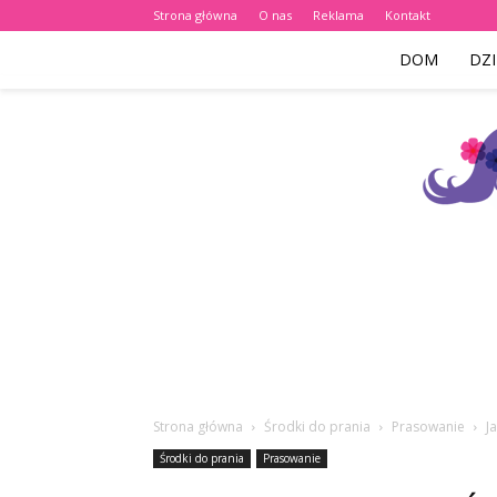
Strona główna
O nas
Reklama
Kontakt
DOM
DZI
Strona główna
Środki do prania
Prasowanie
J
Środki do prania
Prasowanie