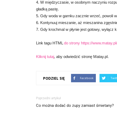
4. W międzyczasie, w osobnym naczyniu rozpuść
gładką pastę.
5. Gdy woda w garnku zacznie wrzeć, powoli w
6. Kontynuuj mieszanie, aż mieszanina zgęstniej
7. Gdy krochmal w płynie jest gotowy, wyłącz 
Link tagu HTML
do strony https://www.matay.pl/
Kliknij tutaj
, aby odwiedzić stronę Matay.pl.
PODZIEL SIĘ
Facebook
Twit
Poprzedni artykuł
Co można dodać do zupy zamiast śmietany?