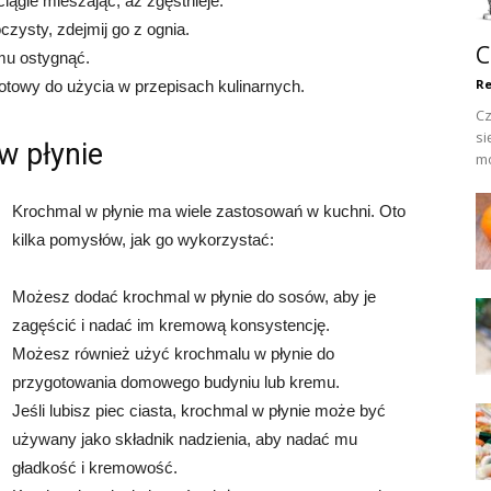
iągle mieszając, aż zgęstnieje.
czysty, zdejmij go z ognia.
C
mu ostygnąć.
Re
gotowy do użycia w przepisach kulinarnych.
Cz
si
w płynie
mo
Krochmal w płynie ma wiele zastosowań w kuchni. Oto
kilka pomysłów, jak go wykorzystać:
Możesz dodać krochmal w płynie do sosów, aby je
zagęścić i nadać im kremową konsystencję.
Możesz również użyć krochmalu w płynie do
przygotowania domowego budyniu lub kremu.
Jeśli lubisz piec ciasta, krochmal w płynie może być
używany jako składnik nadzienia, aby nadać mu
gładkość i kremowość.