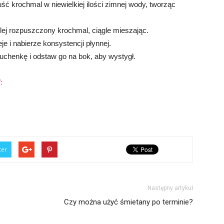
 krochmal w niewielkiej ilości zimnej wody, tworząc
lej rozpuszczony krochmal, ciągle mieszając.
e i nabierze konsystencji płynnej.
kuchenkę i odstaw go na bok, aby wystygł.
:
ter
Następny artykuł
Czy można użyć śmietany po terminie?