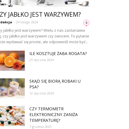
ZY JABŁKO JEST WARZYWEM?
dakcja
-
24 lutego 2024
0
y jabłko jest warzywem? Wielu z nas zastanawia
ę, czy jabłko jest warzywem czy owocem. To pytanie
że wydawać się proste, ale odpowiedź może być...
ILE KOSZTUJE ŻABA ROGATA?
23 stycznia 2024
SKĄD SIĘ BIORĄ ROBAKI U
PSA?
12 stycznia 2024
CZY TERMOMETR
ELEKTRONICZNY ZANIŻA
TEMPERATURĘ?
7 grudnia 2023