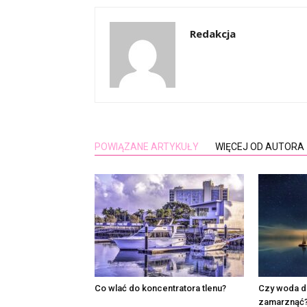
Redakcja
POWIĄZANE ARTYKUŁY
WIĘCEJ OD AUTORA
Co wlać do koncentratora tlenu?
Czy woda d
zamarznąć