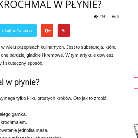
KROCHMAL W PŁYNIE?
476
0
ierkaj) na Twitterze
w wielu przepisach kulinarnych. Jest to substancja, która
 one bardziej gładkie i kremowe. W tym artykule dowiesz
y i skuteczny sposób.
 w płynie?
ymaga tylko kilku prostych kroków. Oto jak to zrobić:
ałego garnka.
z krochmalem.
wstanie jednolita masa.