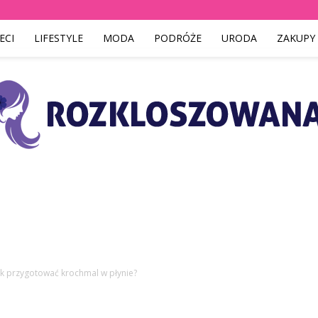
ECI
LIFESTYLE
MODA
PODRÓŻE
URODA
ZAKUPY
Rozkloszowana.pl
ak przygotować krochmal w płynie?