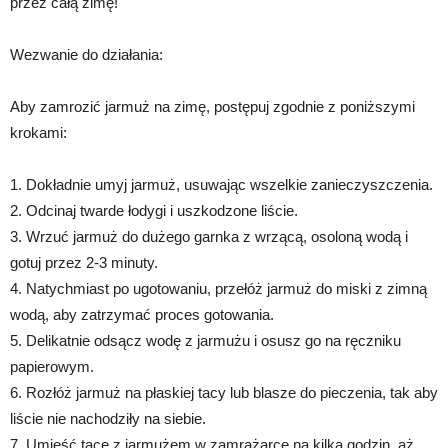
przez całą zimę!
Wezwanie do działania:
Aby zamrozić jarmuż na zimę, postępuj zgodnie z poniższymi
krokami:
1. Dokładnie umyj jarmuż, usuwając wszelkie zanieczyszczenia.
2. Odcinaj twarde łodygi i uszkodzone liście.
3. Wrzuć jarmuż do dużego garnka z wrzącą, osoloną wodą i
gotuj przez 2-3 minuty.
4. Natychmiast po ugotowaniu, przełóż jarmuż do miski z zimną
wodą, aby zatrzymać proces gotowania.
5. Delikatnie odsącz wodę z jarmużu i osusz go na ręczniku
papierowym.
6. Rozłóż jarmuż na płaskiej tacy lub blasze do pieczenia, tak aby
liście nie nachodziły na siebie.
7. Umieść tacę z jarmużem w zamrażarce na kilka godzin, aż