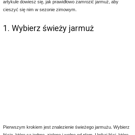
artykule dowiesz się, jak prawidłowo zamrozić jarmuż, aby
cieszyć się nim w sezonie zimowym.
1. Wybierz świeży jarmuż
Pierwszym krokiem jest znalezienie świeżego jarmużu. Wybierz
liście, które są jędrne, zielone i wolne od plam. Unikaj liści, które