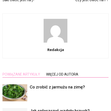
Jaki owoc jest na j?
Czy jest owoc na F?
Redakcja
POWIĄZANE ARTYKUŁY
WIĘCEJ OD AUTORA
Co zrobić z jarmużu na zimę?
Jak spłaszczyć wzdęty brzuch?