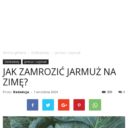
Strona główna
Delikatesty
Jarmuż i szpinak
Delikatesty
Jarmuż i szpinak
JAK ZAMROZIĆ JARMUŻ NA
ZIMĘ?
Przez
Redakcja
-
1 września 2024
309
0