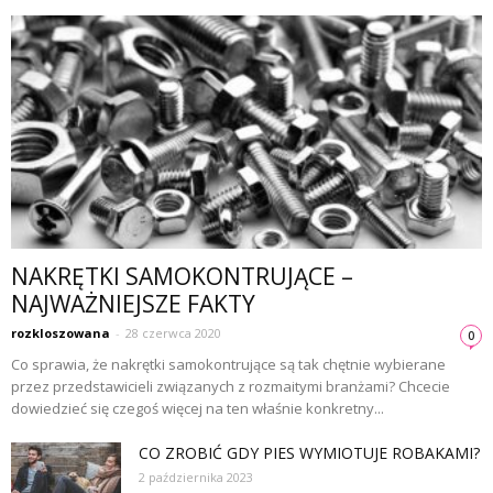
NAKRĘTKI SAMOKONTRUJĄCE –
NAJWAŻNIEJSZE FAKTY
rozkloszowana
-
28 czerwca 2020
0
Co sprawia, że nakrętki samokontrujące są tak chętnie wybierane
przez przedstawicieli związanych z rozmaitymi branżami? Chcecie
dowiedzieć się czegoś więcej na ten właśnie konkretny...
CO ZROBIĆ GDY PIES WYMIOTUJE ROBAKAMI?
2 października 2023