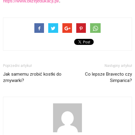
https://www.blizejedukacji.pl/
.
Poprzedni artykuł
Następny artykuł
Jak samemu zrobić kostki do
Co lepsze Bravecto czy
zmywarki?
Simparica?