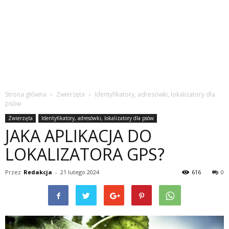
Strona główna
Zwierzęta
Identyfikatory, adresówki, lokalizatory dla
psów
Zwierzęta
Identyfikatory, adresówki, lokalizatory dla psów
JAKA APLIKACJA DO
LOKALIZATORA GPS?
Przez
Redakcja
-
21 lutego 2024
616
0