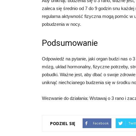
Aby uniknąć budzenia się o 3 rano, ważne jest
zaleca się średnio od 7 do 9 godzin snu każde
regularna aktywność fizyczna mogą pomóc w ut
pobudzenia w nocy.
Podsumowanie
Odpowiedź na pytanie, jaki organ budzi nas o 3
mózg, układ hormonalny, fizyczne potrzeby, s
pobudki. Ważne jest, aby dbać o swoje zdrowie
uniknąć niechcianego budzenia się w środku no
Wezwanie do działania: Wstawaj o 3 rano i zaczn
PODZIEL SIĘ
Facebook
Twit