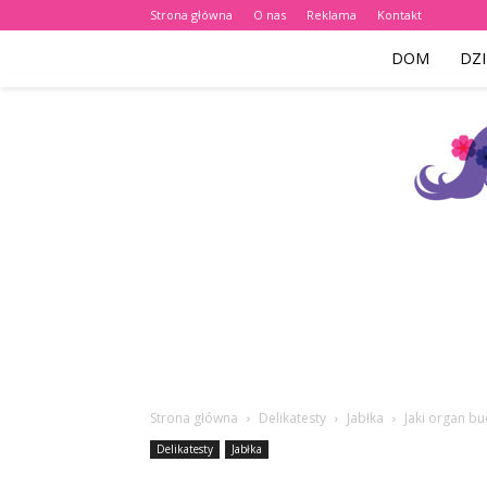
Strona główna
O nas
Reklama
Kontakt
DOM
DZI
Strona główna
Delikatesty
Jabłka
Jaki organ bu
Delikatesty
Jabłka