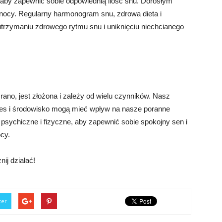
, aby zapewnić sobie odpowiednią ilość snu. Dorosłym
j nocy. Regularny harmonogram snu, zdrowa dieta i
rzymaniu zdrowego rytmu snu i uniknięciu niechcianego
 rano, jest złożona i zależy od wielu czynników. Nasz
tres i środowisko mogą mieć wpływ na nasze poranne
 psychiczne i fizyczne, aby zapewnić sobie spokojny sen i
cy.
ij działać!
ter