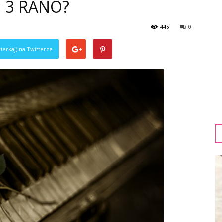
O 3 RANO?
446
0
ierkaj) na Twitterze