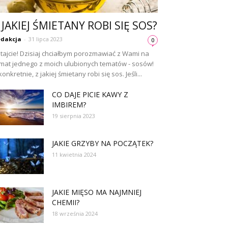
 JAKIEJ ŚMIETANY ROBI SIĘ SOS?
dakcja
-
31 lipca 2023
0
tajcie! Dzisiaj chciałbym porozmawiać z Wami na
mat jednego z moich ulubionych tematów - sosów!
konkretnie, z jakiej śmietany robi się sos. Jeśli...
CO DAJE PICIE KAWY Z
IMBIREM?
19 sierpnia 2023
JAKIE GRZYBY NA POCZĄTEK?
11 kwietnia 2024
JAKIE MIĘSO MA NAJMNIEJ
CHEMII?
18 września 2024