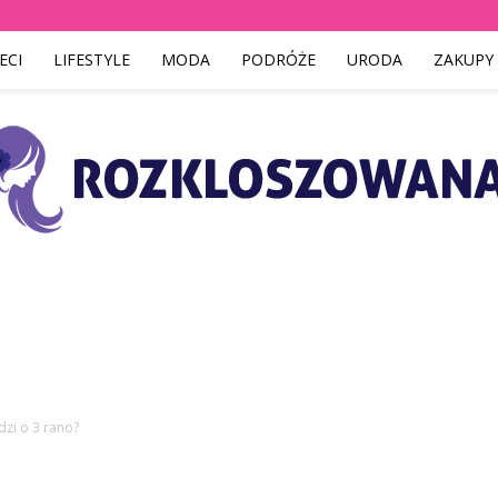
ECI
LIFESTYLE
MODA
PODRÓŻE
URODA
ZAKUPY
Rozkloszowana.pl
dzi o 3 rano?