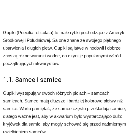
Gupiki (Poecilia reticulata) to małe rybki pochodzące z Ameryki
Środkowej i Południowej. Są one znane ze swojego pięknego
ubarwienia i długich płetw. Gupiki są łatwe w hodowli i dobrze
znoszą różne warunki wodne, co czyni je popularnymi wśród
początkujących akwarystów.
1.1. Samce i samice
Gupiki występują w dwóch różnych płciach – samcach i
samicach. Samce mają dłuższe i bardziej kolorowe płetwy niż
samice. Warto pamiętać, że samce często prześladują samice,
dlatego ważne jest, aby w akwarium było wystarczająco dużo
kryjówek dla samic, aby mogły schować się przed nadmiernym
uwielbieniem samców.