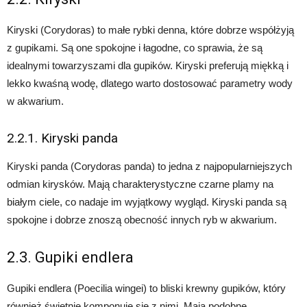
Kiryski (Corydoras) to małe rybki denna, które dobrze współżyją
z gupikami. Są one spokojne i łagodne, co sprawia, że są
idealnymi towarzyszami dla gupików. Kiryski preferują miękką i
lekko kwaśną wodę, dlatego warto dostosować parametry wody
w akwarium.
2.2.1. Kiryski panda
Kiryski panda (Corydoras panda) to jedna z najpopularniejszych
odmian kirysków. Mają charakterystyczne czarne plamy na
białym ciele, co nadaje im wyjątkowy wygląd. Kiryski panda są
spokojne i dobrze znoszą obecność innych ryb w akwarium.
2.3. Gupiki endlera
Gupiki endlera (Poecilia wingei) to bliski krewny gupików, który
również świetnie komponuje się z nimi. Mają podobne