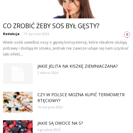
CO ZROBIĆ ŻEBY SOS BYŁ GĘSTY?
Redakcja
-
13 stycznia 2024
0
Wiele osób uwielbia sosy o gęstej konsystencji, które idealnie otulają
potrawy i dodają im smaku. Jednak nie zawsze udaje się nam uzyskać
taki efekt,...
JAKIE JELITA NA KISZKĘ ZIEMNIACZANA?
3 marca 2024
CZY W POLSCE MOŻNA KUPIĆ TERMOMETR
RTĘCIOWY?
16 sierpnia 2023
JAKIE SĄ OWOCE NA S?
6 grudnia 2024