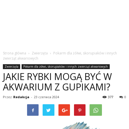
Strona główna
Zwierzęta
Pokarm dla żółwi, skorupiaków i innych
zwierząt akwariowych
Zwierzęta
Pokarm dla żółwi, skorupiaków i innych zwierząt akwariowych
JAKIE RYBKI MOGĄ BYĆ W
AKWARIUM Z GUPIKAMI?
Przez
Redakcja
-
23 czerwca 2024
377
0