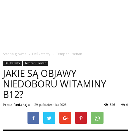
Strona główna
Delikatesty
Tempeh i seitan
Delikatesty
Tempeh i seitan
JAKIE SĄ OBJAWY
NIEDOBORU WITAMINY
B12?
Przez
Redakcja
-
29 października 2023
546
0