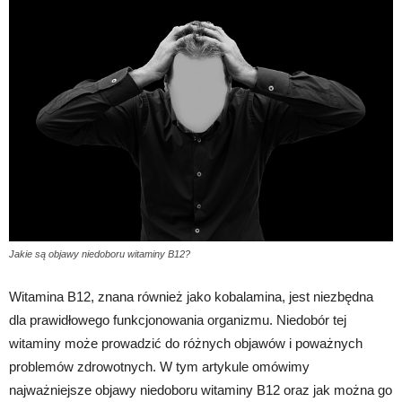
Jakie są objawy niedoboru witaminy B12?
Witamina B12, znana również jako kobalamina, jest niezbędna
dla prawidłowego funkcjonowania organizmu. Niedobór tej
witaminy może prowadzić do różnych objawów i poważnych
problemów zdrowotnych. W tym artykule omówimy
najważniejsze objawy niedoboru witaminy B12 oraz jak można go