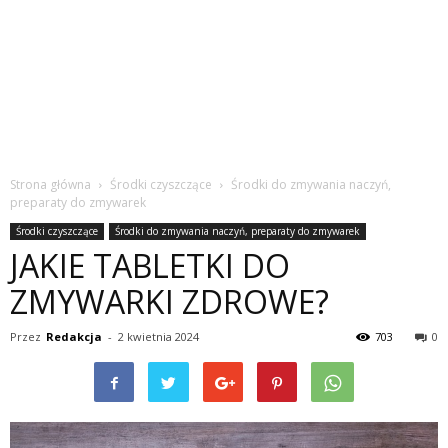
Strona główna
Środki czyszczące
Środki do zmywania naczyń,
preparaty do zmywarek
Środki czyszczące
Środki do zmywania naczyń, preparaty do zmywarek
JAKIE TABLETKI DO
ZMYWARKI ZDROWE?
Przez
Redakcja
-
2 kwietnia 2024
703
0