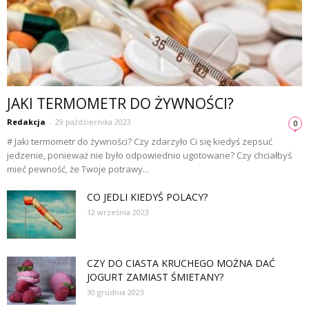
JAKI TERMOMETR DO ŻYWNOŚCI?
Redakcja
-
29 października 2023
0
# Jaki termometr do żywności? Czy zdarzyło Ci się kiedyś zepsuć
jedzenie, ponieważ nie było odpowiednio ugotowane? Czy chciałbyś
mieć pewność, że Twoje potrawy...
CO JEDLI KIEDYŚ POLACY?
12 września 2023
CZY DO CIASTA KRUCHEGO MOŻNA DAĆ
JOGURT ZAMIAST ŚMIETANY?
30 grudnia 2023