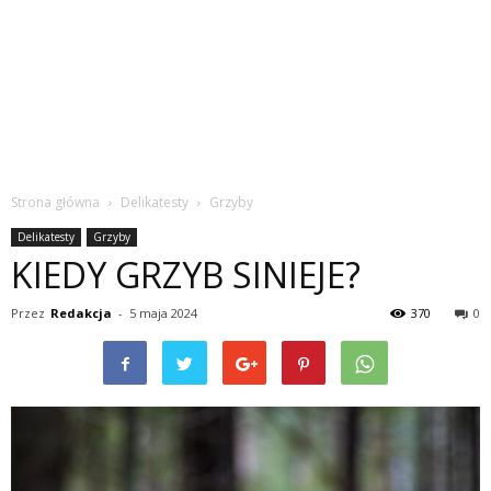
Strona główna
Delikatesty
Grzyby
Delikatesty
Grzyby
KIEDY GRZYB SINIEJE?
Przez
Redakcja
-
5 maja 2024
370
0