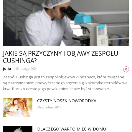
JAKIE SĄ PRZYCZYNY I OBJAWY ZESPOŁU
CUSHINGA?
julia
-
18 lutego 2021
0
Zespół Cushinga jest to zespół objawów klinicznych, które związane
są z utrzymaniem podwyższonego stężenia glikokortykosteroidów we
krwi. Bardzo często jego powikłaniem może być stosowanie...
CZYSTY NOSEK NOWORODKA
26 grudnia 2018
DLACZEGO WARTO MIEĆ W DOMU