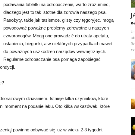
podawania tabletki na odrobaczenie, warto zrozumieć,
dlaczego jest to tak istotne dla zdrowia naszego psa.
J
Pasożyty, takie jak tasiemce, glisty czy tęgoryjec, mogą
Re
powodować poważne problemy zdrowotne u naszych
Us
czworonogów. Mogą one prowadzić do utraty apetytu,
ut
osłabienia, biegunki, a w niektórych przypadkach nawet
Be
cz
do poważnych uszkodzeń narządów wewnętrznych.
Regularne odrobaczanie psa pomaga zapobiegać
ondycji.
e?
ednorazowym działaniem. Istnieje kilka czynników, które
i moment na podanie leku. Oto kilka wskazówek, które
eniąt powinno odbywać się już w wieku 2-3 tygodni.