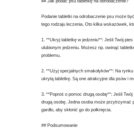
## Jak podać psu tabletkę na odrobaczenie?
Podanie tabletki na odrobaczenie psu może być
tego rodzaju leczenia. Oto kilka wskazówek, k
1. **Ukryj tabletkę w jedzeniu**: Jeśli Twój p
ulubionym jedzeniu. Możesz np. owinąć tabletkę
problemu.
2. **Użyj specjalnych smakołyków**: Na rynku 
ukrytą tabletkę. Są one atrakcyjne dla psów i 
3. **Poproś o pomoc drugą osobę**: Jeśli Twój 
drugą osobę. Jedna osoba może przytrzymać ps
gardło, aby skłonić go do połknięcia.
## Podsumowanie