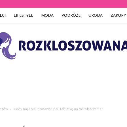
ECI
LIFESTYLE
MODA
PODRÓŻE
URODA
ZAKUPY
Rozkloszowana.pl
 psów
Kiedy najlepiej podawać psu tabletkę na odrobaczenie?