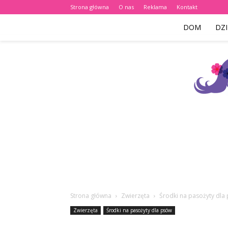
Strona główna
O nas
Reklama
Kontakt
DOM
DZI
Strona główna
Zwierzęta
Środki na pasożyty dla
Zwierzęta
Środki na pasożyty dla psów