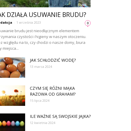
AK DZIAŁA USUWANIE BRUDU?
dakcja
-
1 września 2023
0
uwanie brudu jest nieodłącznym elementem
rzymania czystości i higieny w naszym otoczeniu.
z względu na to, czy chodzi o nasze domy, biura
y miejsca...
JAK SCHŁODZIĆ WODĘ?
13 marca 2024
CZYM SIĘ RÓŻNI MĄKA
RAZOWA OD GRAHAM?
15 lipca 2024
ILE WAŻNE SĄ SWOJSKIE JAJKA?
12 kwietnia 2024