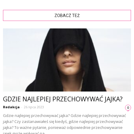
ZOBACZ TEŻ
GDZIE NAJLEPIEJ PRZECHOWYWAĆ JAJKA?
Redakcja
-
26 lipca 2023
0
Gdzie najlepiej przechowywać jajka? Gdzie najlepiej przechowywać
jajka? Czy zastanawiałeś się kiedyś, gdzie najlepiej przechowywać
jajka? To ważne pytanie, ponieważ odpowiednie przechowywanie
jajek może wpływać na...