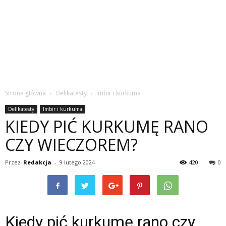
Strona główna
Delikatesty
Imbir i kurkuma
Delikatesty
Imbir i kurkuma
KIEDY PIĆ KURKUMĘ RANO
CZY WIECZOREM?
Przez
Redakcja
-
9 lutego 2024
420
0
Kiedy pić kurkumę rano czy