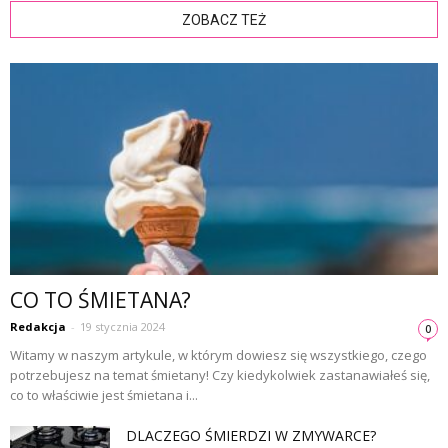
ZOBACZ TEŻ
CO TO ŚMIETANA?
Redakcja
-
19 stycznia 2024
0
Witamy w naszym artykule, w którym dowiesz się wszystkiego, czego
potrzebujesz na temat śmietany! Czy kiedykolwiek zastanawiałeś się,
co to właściwie jest śmietana i...
DLACZEGO ŚMIERDZI W ZMYWARCE?