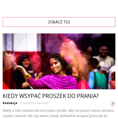
ZOBACZ TEŻ
KIEDY WSYPAĆ PROSZEK DO PRANIA?
Redakcja
-
8 października 2023
0
Wielu z nas codziennie korzysta z pralki, aby utrzymać nasze ubrania
czyste i świeże. Ale czy wiesz, kiedy dokładnie wsypać proszek do