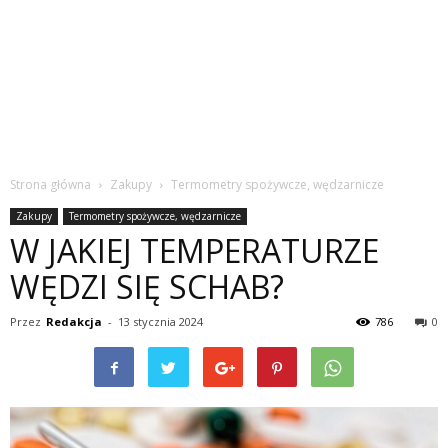
Strona główna
Zakupy
Termometry spożywcze, wędzarnicze
Zakupy
Termometry spożywcze, wędzarnicze
W JAKIEJ TEMPERATURZE
WĘDZI SIĘ SCHAB?
Przez
Redakcja
-
13 stycznia 2024
786
0