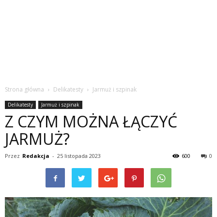
Strona główna
Delikatesty
Jarmuż i szpinak
Delikatesty
Jarmuż i szpinak
Z CZYM MOŻNA ŁĄCZYĆ
JARMUŻ?
Przez
Redakcja
-
25 listopada 2023
600
0