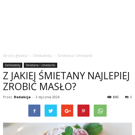
Strona główna
Delikatesty
Śmietana i śmietanki
Delikatesty
Śmietana i śmietanki
Z JAKIEJ ŚMIETANY NAJLEPIEJ
ZROBIĆ MASŁO?
Przez
Redakcja
-
3 stycznia 2024
845
0