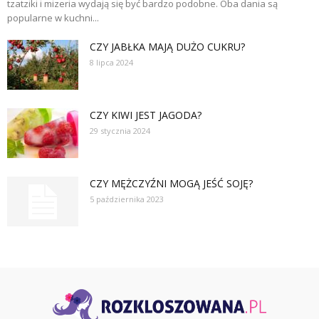
tzatziki i mizeria wydają się być bardzo podobne. Oba dania są
popularne w kuchni...
CZY JABŁKA MAJĄ DUŻO CUKRU?
8 lipca 2024
CZY KIWI JEST JAGODA?
29 stycznia 2024
CZY MĘŻCZYŹNI MOGĄ JEŚĆ SOJĘ?
5 października 2023