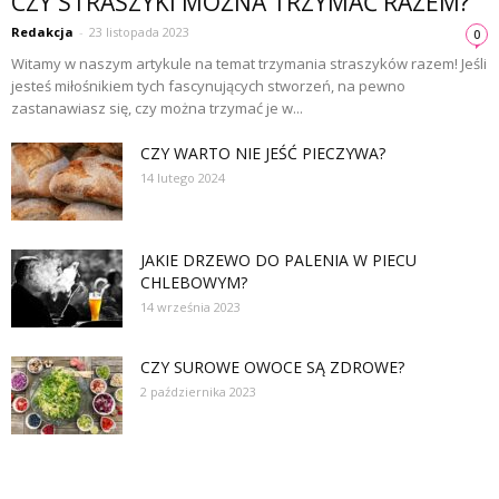
CZY STRASZYKI MOŻNA TRZYMAĆ RAZEM?
Redakcja
-
23 listopada 2023
0
Witamy w naszym artykule na temat trzymania straszyków razem! Jeśli
jesteś miłośnikiem tych fascynujących stworzeń, na pewno
zastanawiasz się, czy można trzymać je w...
CZY WARTO NIE JEŚĆ PIECZYWA?
14 lutego 2024
JAKIE DRZEWO DO PALENIA W PIECU
CHLEBOWYM?
14 września 2023
CZY SUROWE OWOCE SĄ ZDROWE?
2 października 2023