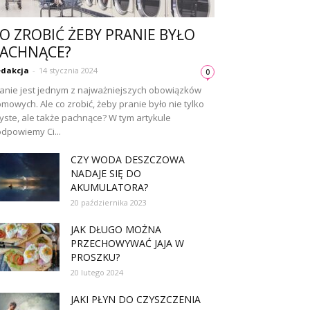
O ZROBIĆ ŻEBY PRANIE BYŁO
ACHNĄCE?
dakcja
-
14 stycznia 2024
0
anie jest jednym z najważniejszych obowiązków
mowych. Ale co zrobić, żeby pranie było nie tylko
yste, ale także pachnące? W tym artykule
dpowiemy Ci...
CZY WODA DESZCZOWA
NADAJE SIĘ DO
AKUMULATORA?
20 października 2023
JAK DŁUGO MOŻNA
PRZECHOWYWAĆ JAJA W
PROSZKU?
20 lutego 2024
JAKI PŁYN DO CZYSZCZENIA