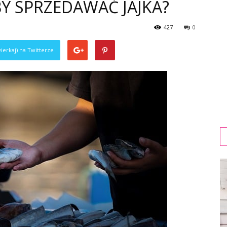
BY SPRZEDAWAĆ JAJKA?
427
0
ierkaj) na Twitterze