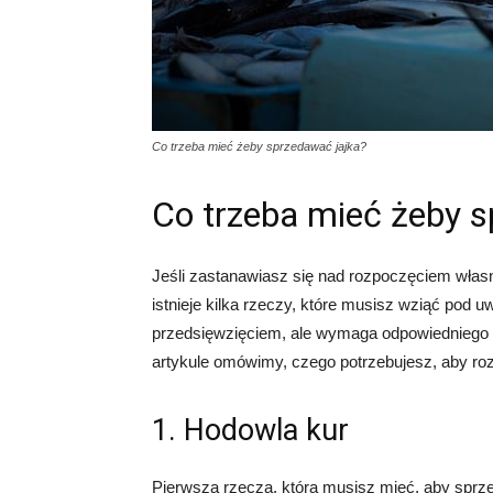
Co trzeba mieć żeby sprzedawać jajka?
Co trzeba mieć żeby s
Jeśli zastanawiasz się nad rozpoczęciem własn
istnieje kilka rzeczy, które musisz wziąć po
przedsięwzięciem, ale wymaga odpowiedniego 
artykule omówimy, czego potrzebujesz, aby ro
1. Hodowla kur
Pierwszą rzeczą, którą musisz mieć, aby sprzed