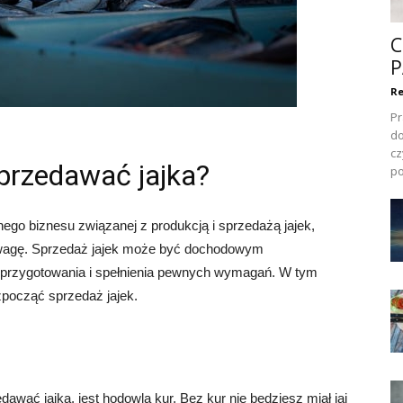
C
P
Re
Pr
do
cz
przedawać jajka?
po
ego biznesu związanej z produkcją i sprzedażą jajek,
d uwagę. Sprzedaż jajek może być dochodowym
przygotowania i spełnienia pewnych wymagań. W tym
zpocząć sprzedaż jajek.
awać jajka, jest hodowla kur. Bez kur nie będziesz miał jaj