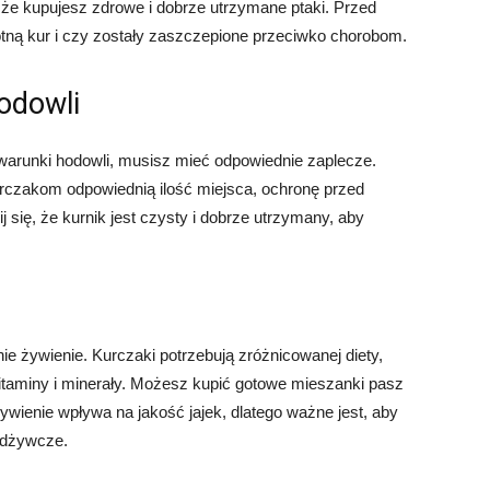
 że kupujesz zdrowe i dobrze utrzymane ptaki. Przed
tną kur i czy zostały zaszczepione przeciwko chorobom.
odowli
runki hodowli, musisz mieć odpowiednie zaplecze.
urczakom odpowiednią ilość miejsca, ochronę przed
 się, że kurnik jest czysty i dobrze utrzymany, aby
 żywienie. Kurczaki potrzebują zróżnicowanej diety,
witaminy i minerały. Możesz kupić gotowe mieszanki pasz
ywienie wpływa na jakość jajek, dlatego ważne jest, aby
odżywcze.