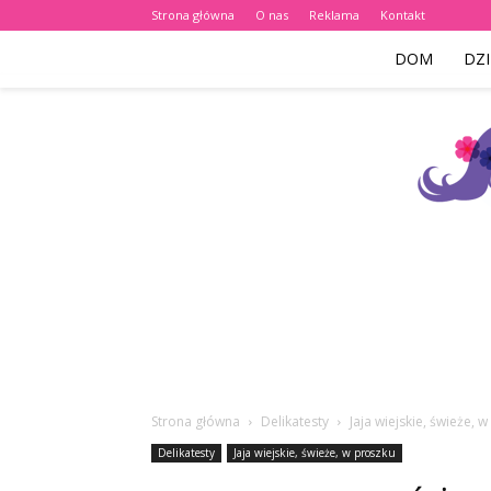
Strona główna
O nas
Reklama
Kontakt
DOM
DZI
Strona główna
Delikatesty
Jaja wiejskie, świeże, 
Delikatesty
Jaja wiejskie, świeże, w proszku