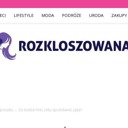
ECI
LIFESTYLE
MODA
PODRÓŻE
URODA
ZAKUPY
Rozkloszowana.pl
w proszku
Co trzeba mieć żeby sprzedawać jajka?