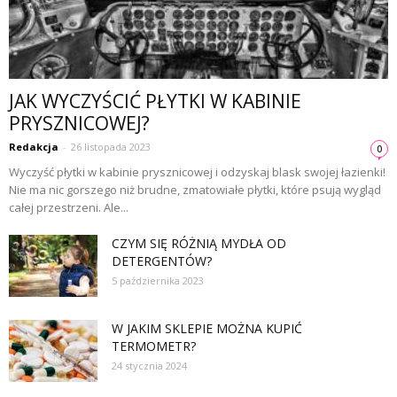
JAK WYCZYŚCIĆ PŁYTKI W KABINIE
PRYSZNICOWEJ?
Redakcja
-
26 listopada 2023
0
Wyczyść płytki w kabinie prysznicowej i odzyskaj blask swojej łazienki!
Nie ma nic gorszego niż brudne, zmatowiałe płytki, które psują wygląd
całej przestrzeni. Ale...
CZYM SIĘ RÓŻNIĄ MYDŁA OD
DETERGENTÓW?
5 października 2023
W JAKIM SKLEPIE MOŻNA KUPIĆ
TERMOMETR?
24 stycznia 2024