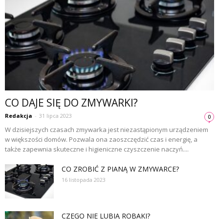
CO DAJE SIĘ DO ZMYWARKI?
Redakcja
-
31 lipca 2023
0
W dzisiejszych czasach zmywarka jest niezastąpionym urządzeniem
w większości domów. Pozwala ona zaoszczędzić czas i energię, a
także zapewnia skuteczne i higieniczne czyszczenie naczyń....
CO ZROBIĆ Z PIANĄ W ZMYWARCE?
16 listopada 2023
CZEGO NIE LUBIĄ ROBAKI?