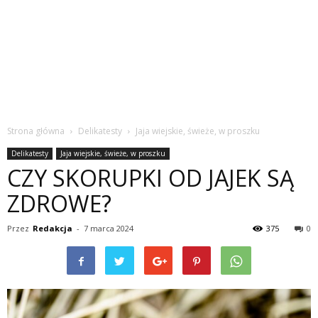
Strona główna
Delikatesty
Jaja wiejskie, świeże, w proszku
Delikatesty
Jaja wiejskie, świeże, w proszku
CZY SKORUPKI OD JAJEK SĄ
ZDROWE?
Przez
Redakcja
-
7 marca 2024
375
0