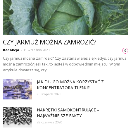
CZY JARMUŻ MOŻNA ZAMROZIĆ?
Redakcja
-
11 września 2023
0
Czy jarmuż można zamrozić? Czy zastanawiałeś się kiedyś, czy jarmuż
można zamrozić? Jeśli tak, to jesteś w odpowiednim miejscu! W tym
artykule dowiesz się, czy...
JAK DŁUGO MOŻNA KORZYSTAĆ Z
KONCENTRATORA TLENU?
9 listopada 2023
NAKRĘTKI SAMOKONTRUJĄCE –
NAJWAŻNIEJSZE FAKTY
28 czerwca 2020