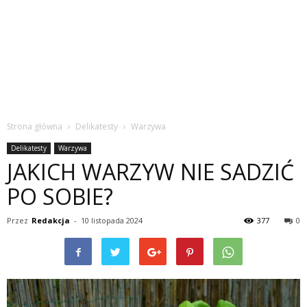
Strona główna
Delikatesty
Warzywa
Delikatesty
Warzywa
JAKICH WARZYW NIE SADZIĆ
PO SOBIE?
Przez
Redakcja
-
10 listopada 2024
377
0