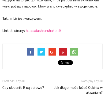
względu na to, jak go nazwiemy, imbir jest cennym składnikiem
wielu potraw i napojów, który warto uwzględnić w swojej diecie.
Tak, imbir jest warzywem.
Link do strony:
https://fashionshake.pl/
Poprzedni artykuł
Następny artykuł
Czy składniki E są zdrowe?
Jak długo może leżeć Cukinia w
akwarium?