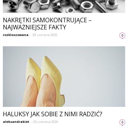
NAKRĘTKI SAMOKONTRUJĄCE –
NAJWAŻNIEJSZE FAKTY
rozkloszowana
-
28 czerwca 2020
0
HALUKSY JAK SOBIE Z NIMI RADZIĆ?
aleksandrakiet
-
26 czerwca 2020
0