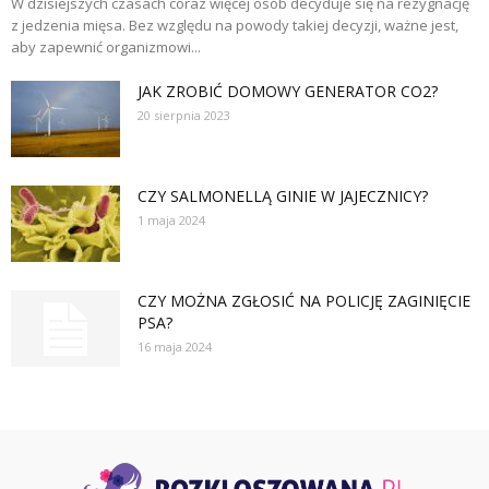
W dzisiejszych czasach coraz więcej osób decyduje się na rezygnację
z jedzenia mięsa. Bez względu na powody takiej decyzji, ważne jest,
aby zapewnić organizmowi...
JAK ZROBIĆ DOMOWY GENERATOR CO2?
20 sierpnia 2023
CZY SALMONELLĄ GINIE W JAJECZNICY?
1 maja 2024
CZY MOŻNA ZGŁOSIĆ NA POLICJĘ ZAGINIĘCIE
PSA?
16 maja 2024