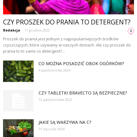
CZY PROSZEK DO PRANIA TO DETERGENT?
Redakcja
-
11 grudnia 2023
0
Proszek do prania jest jednym z najpopularniejszych środków
czyszczących, które używamy w naszych domach. Ale czy proszek do
prania to to samo co detergent?...
CO MOŻNA POSADZIĆ OBOK OGÓRKÓW?
4 października 2024
CZY TABLETKI BRAVECTO SĄ BEZPIECZNE?
12 października 2023
JAKIE SĄ WARZYWA NA C?
15 stycznia 2024