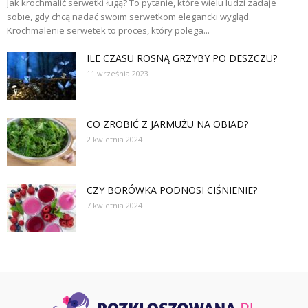
Jak krochmalić serwetki ługą? To pytanie, które wielu ludzi zadaje
sobie, gdy chcą nadać swoim serwetkom elegancki wygląd.
Krochmalenie serwetek to proces, który polega...
ILE CZASU ROSNĄ GRZYBY PO DESZCZU?
11 września 2023
CO ZROBIĆ Z JARMUŻU NA OBIAD?
2 kwietnia 2024
CZY BORÓWKA PODNOSI CIŚNIENIE?
7 kwietnia 2024