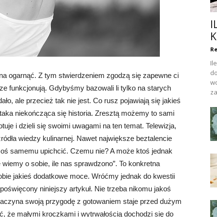
I
K
Re
Il
do
żna ogarnąć. Z tym stwierdzeniem zgodzą się zapewne ci
wo
ze funkcjonują. Gdybyśmy bazowali li tylko na starych
za
ło, ale przecież tak nie jest. Co rusz pojawiają się jakieś
taka niekończąca się historia. Zresztą możemy to sami
uje i dzieli się swoimi uwagami na ten temat. Telewizja,
ródła wiedzy kulinarnej. Nawet największe beztalencie
 coś samemu upichcić. Czemu nie? A może ktoś jednak
 wiemy o sobie, ile nas sprawdzono”. To konkretna
obie jakieś dodatkowe moce. Wróćmy jednak do kwestii
oświęcony niniejszy artykuł. Nie trzeba nikomu jakoś
 zaczyna swoją przygodę z gotowaniem staje przed dużym
, że małymi kroczkami i wytrwałością dochodzi się do