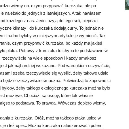
 bardzo wiemy np. czym przyprawić kurczaka, ale po
ie należało do jednych z łatwiejszych. A tak nawiasem
d każdego z nas. Jedni użyją do tego soli, pieprzu i
otyczne klimaty i do kurczaka dodają curry. To jednak nie
o i trudno byłoby w niniejszym artykule je wymienić. Tak
ytanie, czym przyprawić kurczaka, bo każdy ma jakieś
yło ptaka. Potrawy z kurczaka to chyba te podstawowe w
rzeczywiście na wiele sposobów i każdy smakosz
iu jest jak najbardziej wskazane. Pod warunkiem oczywiście,
asami trzeba rzeczywiście się wysilić, żeby takowe udało
ęsa będzie rzeczywiście smaczna. Potwierdzą to zapewne ci
iej byłoby, żeby takiego ekologicznego kurczaka można było
t możliwe. Chociaż, są osoby, które tak właśnie
 mięso to podstawa. To prawda. Wówczas dopiero wiemy,
dania z kurczaka. Otóż, można takiego ptaka upiec w
rcje i też upiec. Można kurczaka nafaszerować i potem