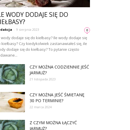
LE WODY DODAJE SIĘ DO
IEŁBASY?
dakcja
-
9 sierpnia 2023
0
e wody dodaje się do kiełbasy? Ile wody dodaje się
 kiełbasy? Czy kiedykolwiek zastanawiałeś się, ile
dy dodaje się do kiełbasy? To pytanie często
dawane...
CZY MOŻNA CODZIENNIE JEŚĆ
JARMUŻ?
21 listopada 2023
CZY MOŻNA JEŚĆ ŚMIETANĘ
30 PO TERMINIE?
22 marca 2024
Z CZYM MOŻNA ŁĄCZYĆ
JARMUŻ?