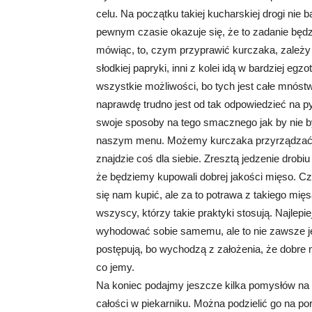
celu. Na początku takiej kucharskiej drogi nie
pewnym czasie okazuje się, że to zadanie będz
mówiąc, to, czym przyprawić kurczaka, zależy o
słodkiej papryki, inni z kolei idą w bardziej egz
wszystkie możliwości, bo tych jest całe mnóstw
naprawdę trudno jest od tak odpowiedzieć na p
swoje sposoby na tego smacznego jak by nie b
naszym menu. Możemy kurczaka przyrządzać 
znajdzie coś dla siebie. Zresztą jedzenie drob
że będziemy kupowali dobrej jakości mięso. Cz
się nam kupić, ale za to potrawa z takiego mi
wszyscy, którzy takie praktyki stosują. Najlep
wyhodować sobie samemu, ale to nie zawsze jes
postępują, bo wychodzą z założenia, że dobre
co jemy.
Na koniec podajmy jeszcze kilka pomysłów na 
całości w piekarniku. Można podzielić go na po