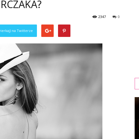
URCZAKA?
2347
0
ierkaj) na Twitterze