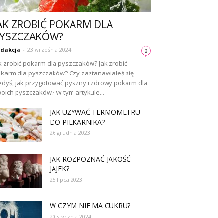
AK ZROBIĆ POKARM DLA
YSZCZAKÓW?
dakcja
-
23 września 2024
0
k zrobić pokarm dla pyszczaków? Jak zrobić
karm dla pyszczaków? Czy zastanawiałeś się
edyś, jak przygotować pyszny i zdrowy pokarm dla
oich pyszczaków? W tym artykule...
JAK UŻYWAĆ TERMOMETRU
DO PIEKARNIKA?
26 grudnia 2023
JAK ROZPOZNAĆ JAKOŚĆ
JAJEK?
25 lipca 2023
W CZYM NIE MA CUKRU?
20 stycznia 2024