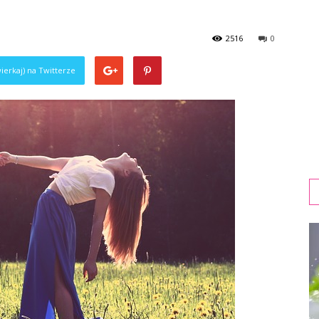
2516
0
ierkaj) na Twitterze