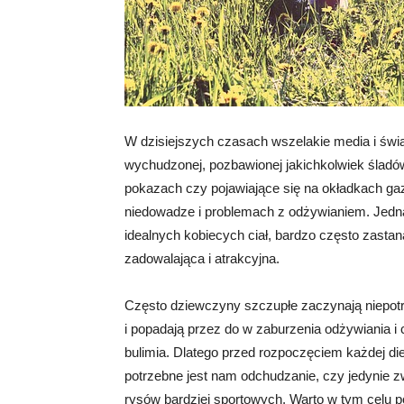
W dzisiejszych czasach wszelakie media i świat
wychudzonej, pozbawionej jakichkolwiek śladów
pokazach czy pojawiające się na okładkach ga
niedowadze i problemach z odżywianiem. Jedna
idealnych kobiecych ciał, bardzo często zasta
zadowalająca i atrakcyjna.
Często dziewczyny szczupłe zaczynają niepotr
i popadają przez do w zaburzenia odżywiania i
bulimia. Dlatego przed rozpoczęciem każdej di
potrzebne jest nam odchudzanie, czy jedynie z
rysów bardziej sportowych. Warto w tym celu po