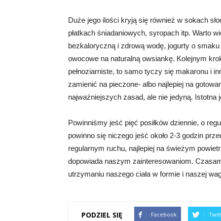
Duże jego ilości kryją się również w sokach s
płatkach śniadaniowych, syropach itp. Warto w
bezkaloryczną i zdrową wodę, jogurty o smaku 
owocowe na naturalną owsiankę. Kolejnym kroki
pełnoziarniste, to samo tyczy się makaronu i
zamienić na pieczone- albo najlepiej na gotow
najważniejszych zasad, ale nie jedyną. Istotna
Powinniśmy jeść pięć posiłków dziennie, o regul
powinno się niczego jeść około 2-3 godzin pr
regularnym ruchu, najlepiej na świeżym powietrz
dopowiada naszym zainteresowaniom. Czasami
utrzymaniu naszego ciała w formie i naszej wag
PODZIEL SIĘ
Facebook
Twit