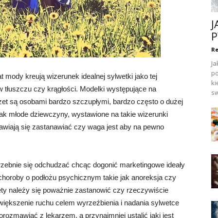
J
P
Re
Ja
po
 mody kreują wizerunek idealnej sylwetki jako tej
ki
 tłuszczu czy krągłości. Modelki występujące na
sw
zet są osobami bardzo szczupłymi, bardzo często o dużej
k młode dziewczyny, wystawione na takie wizerunki
nawiają się zastanawiać czy waga jest aby na pewno
zebnie się odchudzać chcąc dogonić marketingowe ideały
 choroby o podłożu psychicznym takie jak anoreksja czy
ety należy się poważnie zastanowić czy rzeczywiście
większenie ruchu celem wyrzeźbienia i nadania sylwetce
rozmawiać z lekarzem, a przynajmniej ustalić jaki jest