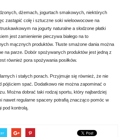
łodzonych, dżemach, jogurtach smakowych, niektórych
ięc zastąpić colę i sztuczne soki wieloowocowe na
truskawkowym na jogurty naturalne a słodzone płatki
em jest zamienienie pieczywa białego na to
 innych mącznych produktów. Tłuste smażone dania można
ane na parze. Dobór spożywanych produktów jest jedną z
 jest również pora spożywania posiłków.
arnych i stałych porach. Przyjmuje się również, że nie
zed pójściem spać. Dodatkowo nie można zapominać o
u. Można dobrać taki rodzaj sportu, który najbardziej
 nawet regularne spacery potrafią znacząco pomóc w
i pod kontrolą.
ter